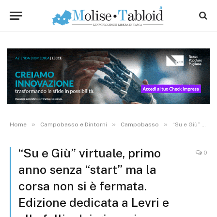
»
»
»
Home
Campobasso e Dintorni
Campobasso
“Su e Giù” virtuale, primo anno senza “start” ma la corsa non si è fermata. Edizione dedicata a Levri e alla follia dei giovani
“Su e Giù” virtuale, primo
0
anno senza “start” ma la
corsa non si è fermata.
Edizione dedicata a Levri e