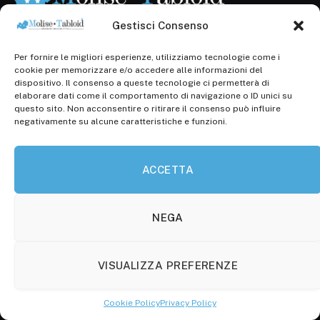
Gestisci Consenso
Per fornire le migliori esperienze, utilizziamo tecnologie come i
Registr. presso il Tribunale di Campobasso: 3/2013 del
cookie per memorizzare e/o accedere alle informazioni del
14.11.2013, Cron. 1254
dispositivo. Il consenso a queste tecnologie ci permetterà di
elaborare dati come il comportamento di navigazione o ID unici su
Roc: iscrizione n° 25549 (Prot. 1138/com/15 del
questo sito. Non acconsentire o ritirare il consenso può influire
30.04.2015)
negativamente su alcune caratteristiche e funzioni.
P.Iva: 01707150700
ACCETTA
Molise Tabloid
Viale Manzoni, 38
86100 Campobasso (CB)
NEGA
Tel.
+39 3333169466
VISUALIZZA PREFERENZE
Scrivici a:
info@molisetabloid.it
Cookie Policy
Privacy Policy
commerciale@molisetabloid.it