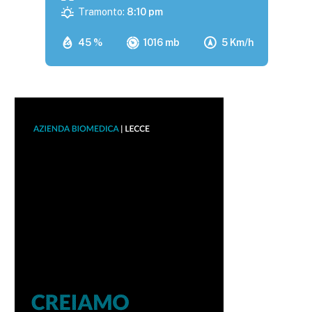
Tramonto:
8:10 pm
45 %
1016 mb
5 Km/h