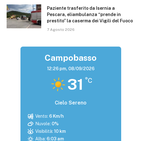
Paziente trasferito da Isernia a
Pescara, eliambulanza “prende in
prestito” la caserma dei Vigili del Fuoco
7 Agosto 2026
Campobasso
12:26 pm,
08/09/2026
31
°C
Cielo Sereno
Vento:
6 Km/h
Nuvole:
0%
Visibilità:
10 km
Alba:
6:03 am