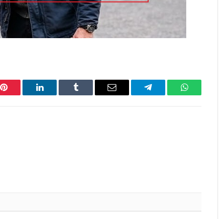
Pinterest
LinkedIn
Tumblr
Email
Telegram
WhatsAp