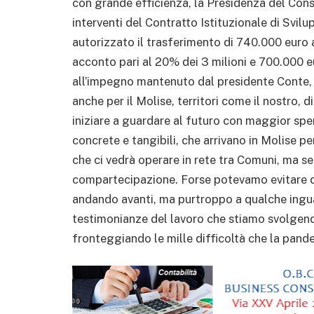
con grande efficienza, la Presidenza del Consi
interventi del Contratto Istituzionale di Sv
autorizzato il trasferimento di 740.000 eur
acconto pari al 20% dei 3 milioni e 700.000 e
all’impegno mantenuto dal presidente Conte, 
anche per il Molise, territori come il nostro
iniziare a guardare al futuro con maggior sper
concrete e tangibili, che arrivano in Molise 
che ci vedrà operare in rete tra Comuni, ma s
compartecipazione. Forse potevamo evitare di
andando avanti, ma purtroppo a qualche inguar
testimonianze del lavoro che stiamo svolgendo
fronteggiando le mille difficoltà che la pande