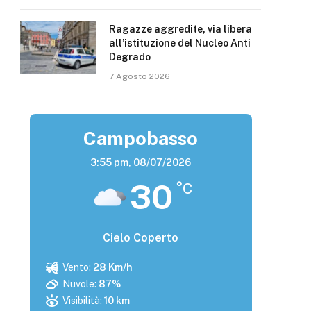
Ragazze aggredite, via libera
all’istituzione del Nucleo Anti
Degrado
7 Agosto 2026
Campobasso
3:55 pm,
08/07/2026
30
°C
Cielo Coperto
Vento:
28 Km/h
Nuvole:
87%
Visibilità:
10 km