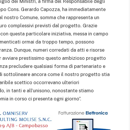
glio dei Ministri, a firma del Responsabile degli
iluppo Cons. Gerardo Capozza, ha immediatamente
o al nostro Comune, somma che rappresenta un
uro complessivi previsti dal progetto. Grazie
con questa particolare iniziativa, messa in campo
, dimenticati ormai da troppo tempo, possono
anza. Dunque, numeri corredati da atti e risorse
per avviare prestissimo questo ambizioso progetto
enza precludere qualsiasi forma di partenariato e
 sottolineare ancora come il nostro progetto stia
ibile scettico occorrevano ulteriori
, in tanti e all’unisono, nonostante stiamo
mia in corso ci presenta ogni giorno”.