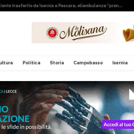
Sla, Neuromed: individuato meccanismo che compromette l’equilibrio dei motoneuroni
ultura
Politica
Storia
Campobasso
Isernia