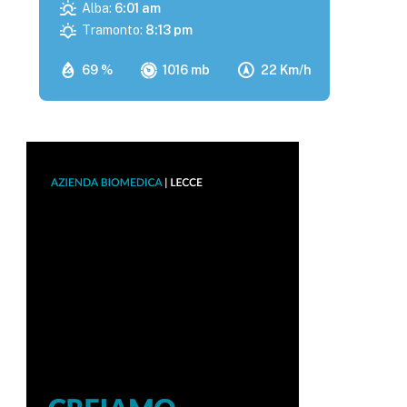
Alba:
6:01 am
Tramonto:
8:13 pm
69 %
1016 mb
22 Km/h