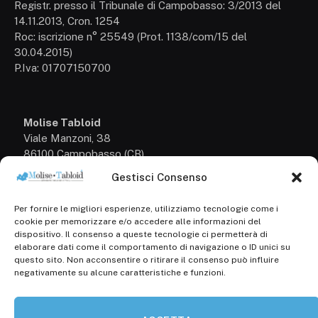
Registr. presso il Tribunale di Campobasso: 3/2013 del
14.11.2013, Cron. 1254
Roc: iscrizione n° 25549 (Prot. 1138/com/15 del
30.04.2015)
P.Iva: 01707150700
Molise Tabloid
Viale Manzoni, 38
86100 Campobasso (CB)
Gestisci Consenso
Tel.
+39 3333169466
Per fornire le migliori esperienze, utilizziamo tecnologie come i
Scrivici a:
cookie per memorizzare e/o accedere alle informazioni del
info@molisetabloid.it
dispositivo. Il consenso a queste tecnologie ci permetterà di
elaborare dati come il comportamento di navigazione o ID unici su
commerciale@molisetabloid.it
questo sito. Non acconsentire o ritirare il consenso può influire
negativamente su alcune caratteristiche e funzioni.
Disclaimer