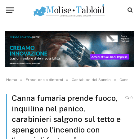
»
»
»
Home
Frosolone e dintorni
Cantalupo del Sannio
Canna fumaria prende fuoco, inquilina nel panico, carabinieri salgono sul tetto e spengono l’incendio con “mezzi di fortuna”
Canna fumaria prende fuoco,
0
inquilina nel panico,
carabinieri salgono sul tetto e
spengono l’incendio con