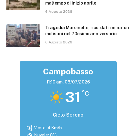
maltempo di inizio aprile
6 Agosto 2026
Tragedia Marcinelle, ricordati i minatori
molisani nel 70esimo anniversario
6 Agosto 2026
Campobasso
11:10 am,
08/07/2026
31
°C
Cielo Sereno
Vento:
4 Km/h
Nuvole:
0%