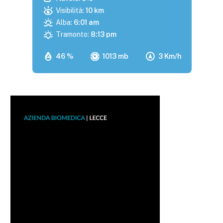
Visibilità:
10 km
Alba:
6:01 am
Tramonto:
8:13 pm
46 %
1013 mb
3 Km/h