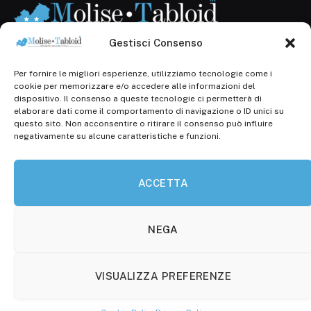
Gestisci Consenso
Per fornire le migliori esperienze, utilizziamo tecnologie come i
Registr. presso il Tribunale di Campobasso: 3/2013 del
cookie per memorizzare e/o accedere alle informazioni del
14.11.2013, Cron. 1254
dispositivo. Il consenso a queste tecnologie ci permetterà di
elaborare dati come il comportamento di navigazione o ID unici su
Roc: iscrizione n° 25549 (Prot. 1138/com/15 del
questo sito. Non acconsentire o ritirare il consenso può influire
30.04.2015)
negativamente su alcune caratteristiche e funzioni.
P.Iva: 01707150700
ACCETTA
Molise Tabloid
Viale Manzoni, 38
86100 Campobasso (CB)
NEGA
Tel.
+39 3333169466
VISUALIZZA PREFERENZE
Scrivici a:
info@molisetabloid.it