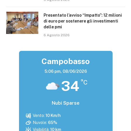
Presentato l’avviso “Impatto”: 12 milioni
di euro per sostenere gli investimenti
delle pmi
6 Agosto 2026
Campobasso
5:06 pm,
08/06/2026
34
°C
Nubi Sparse
Vento:
10 Km/h
Nuvole:
65%
Visibilità:
10 km