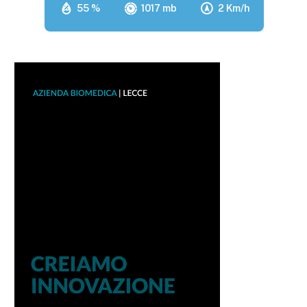
55 %
1017 mb
2 Km/h