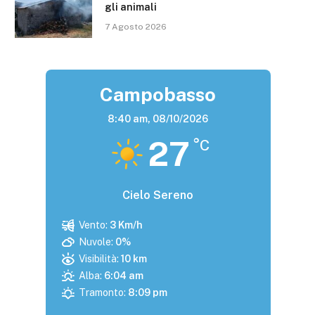
gli animali
7 Agosto 2026
Campobasso
8:40 am,
08/10/2026
27
°C
Cielo Sereno
Vento:
3 Km/h
Nuvole:
0%
Visibilità:
10 km
Alba:
6:04 am
Tramonto:
8:09 pm