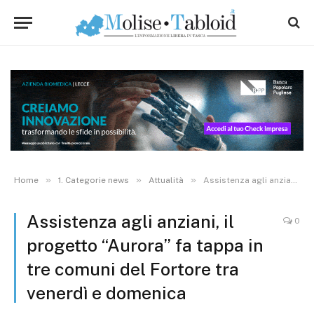
»
»
»
Home
1. Categorie news
Attualità
Assistenza agli anziani, il progetto “Aurora” fa tappa in tre comuni del Fortore tra venerdì e domenica
Assistenza agli anziani, il
0
progetto “Aurora” fa tappa in
tre comuni del Fortore tra
venerdì e domenica