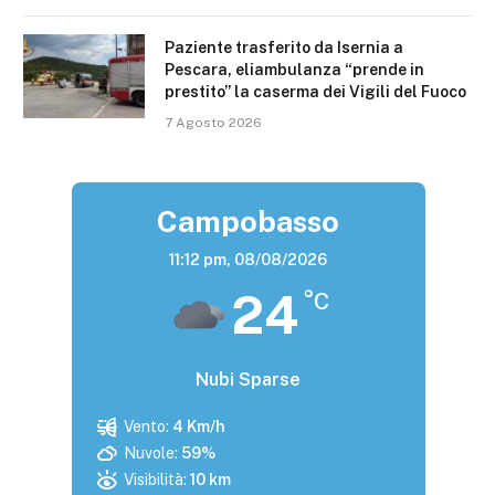
Paziente trasferito da Isernia a
Pescara, eliambulanza “prende in
prestito” la caserma dei Vigili del Fuoco
7 Agosto 2026
Campobasso
11:12 pm,
08/08/2026
24
°C
Nubi Sparse
Vento:
4 Km/h
Nuvole:
59%
Visibilità:
10 km