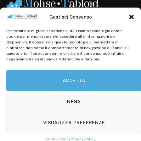
Gestisci Consenso
Per fornire le migliori esperienze, utilizziamo tecnologie come i
Registr. presso il Tribunale di Campobasso: 3/2013 del
cookie per memorizzare e/o accedere alle informazioni del
14.11.2013, Cron. 1254
dispositivo. Il consenso a queste tecnologie ci permetterà di
elaborare dati come il comportamento di navigazione o ID unici su
Roc: iscrizione n° 25549 (Prot. 1138/com/15 del
questo sito. Non acconsentire o ritirare il consenso può influire
30.04.2015)
negativamente su alcune caratteristiche e funzioni.
P.Iva: 01707150700
ACCETTA
Molise Tabloid
Viale Manzoni, 38
86100 Campobasso (CB)
NEGA
Tel.
+39 3333169466
VISUALIZZA PREFERENZE
Scrivici a:
info@molisetabloid.it
Cookie Policy
Privacy Policy