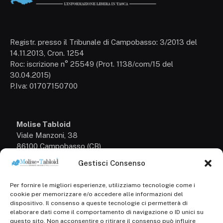
Registr. presso il Tribunale di Campobasso: 3/2013 del
14.11.2013, Cron. 1254
Roc: iscrizione n° 25549 (Prot. 1138/com/15 del
30.04.2015)
P.Iva: 01707150700
Molise Tabloid
Viale Manzoni, 38
86100 Campobasso (CB)
Gestisci Consenso
Tel.
+39 3333169466
Per fornire le migliori esperienze, utilizziamo tecnologie come i
Scrivici a:
cookie per memorizzare e/o accedere alle informazioni del
info@molisetabloid.it
dispositivo. Il consenso a queste tecnologie ci permetterà di
elaborare dati come il comportamento di navigazione o ID unici su
commerciale@molisetabloid.it
questo sito. Non acconsentire o ritirare il consenso può influire