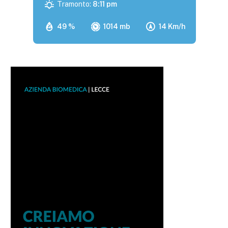
Tramonto:
8:11 pm
49 %
1014 mb
14 Km/h