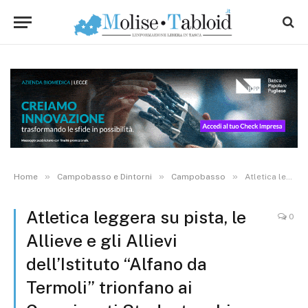
»
»
»
Home
Campobasso e Dintorni
Campobasso
Atletica leggera su pista, le Allieve e gli Allievi dell’Istituto “Alfano da Termoli” trionfano ai Campionati Studenteschi
Atletica leggera su pista, le
0
Allieve e gli Allievi
dell’Istituto “Alfano da
Termoli” trionfano ai