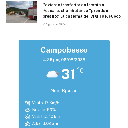
Paziente trasferito da Isernia a
Pescara, eliambulanza “prende in
prestito” la caserma dei Vigili del Fuoco
7 Agosto 2026
Campobasso
4:26 pm,
08/08/2026
31
°C
Nubi Sparse
Vento:
17 Km/h
Nuvole:
63%
Visibilità:
10 km
Alba:
6:02 am