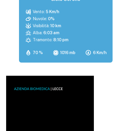
Vento:
5 Km/h
Nuvole:
0%
Visibilità:
10 km
Alba:
6:03 am
Tramonto:
8:10 pm
70 %
1016 mb
6 Km/h