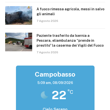
A fuoco rimessa agricola, messi in salvo
gli animali
7 Agosto 2026
Paziente trasferito da Isernia a
Pescara, eliambulanza “prende in
prestito” la caserma dei Vigili del Fuoco
7 Agosto 2026
Campobasso
5:09 am,
08/09/2026
22
°C
Cielo Sereno