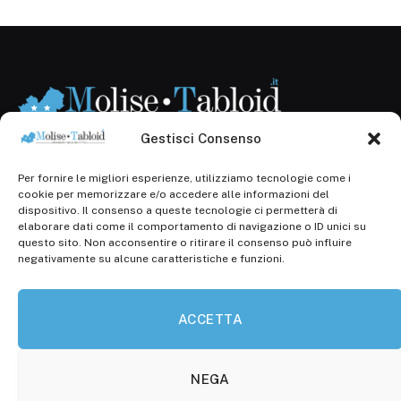
Gestisci Consenso
Per fornire le migliori esperienze, utilizziamo tecnologie come i
Registr. presso il Tribunale di Campobasso: 3/2013 del
cookie per memorizzare e/o accedere alle informazioni del
14.11.2013, Cron. 1254
dispositivo. Il consenso a queste tecnologie ci permetterà di
elaborare dati come il comportamento di navigazione o ID unici su
Roc: iscrizione n° 25549 (Prot. 1138/com/15 del
questo sito. Non acconsentire o ritirare il consenso può influire
30.04.2015)
negativamente su alcune caratteristiche e funzioni.
P.Iva: 01707150700
ACCETTA
Molise Tabloid
Viale Manzoni, 38
86100 Campobasso (CB)
NEGA