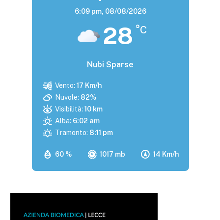
6:09 pm,
08/08/2026
28
°C
Nubi Sparse
Vento:
17 Km/h
Nuvole:
82%
Visibilità:
10 km
Alba:
6:02 am
Tramonto:
8:11 pm
60 %
1017 mb
14 Km/h