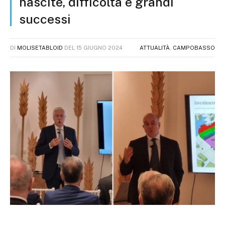
nascite, difficoltà e grandi
successi
DI
MOLISETABLOID
DEL
15 GIUGNO 2024
ATTUALITÀ
,
CAMPOBASSO