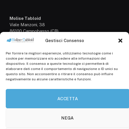
Molise Tabloid
Viale Manzoni, 38
86100 Campobasso (CB)
Gestisci Consenso
Tel.
+39 3333169466
Per fornire le migliori esperienze, utilizziamo tecnologie come i
Scrivici a:
cookie per memorizzare e/o accedere alle informazioni del
info@molisetabloid.it
dispositivo. Il consenso a queste tecnologie ci permetterà di
elaborare dati come il comportamento di navigazione o ID unici su
commerciale@molisetabloid.it
questo sito. Non acconsentire o ritirare il consenso può influire
negativamente su alcune caratteristiche e funzioni.
Disclaimer
ACCETTA
Privacy Policy
Cookie Policy (UE)
NEGA