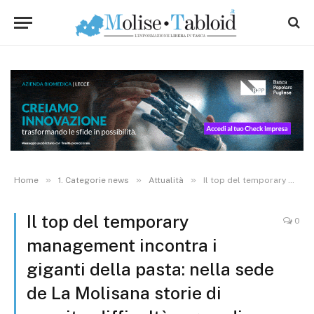
»
»
»
Home
1. Categorie news
Attualità
Il top del temporary management incontra i giganti della pasta: nella sede de La Molisana storie di nascite, difficoltà e grandi successi
Il top del temporary
0
management incontra i
giganti della pasta: nella sede
de La Molisana storie di