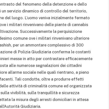
ontrasto del fenomeno della detenzione e dello
un servizio dinamico di controllo del territorio,
nne del luogo. L’uomo veniva inizialmente fermato
ve i militari rinvenivano delle piante di cannabis
coltivazione. Successivamente la perquisizione
desimo comune ove i militari rinvenivano ulteriore
hashish, per un ammontare complessivo di 300
razione di Polizia Giudiziaria conferma le costanti
binieri messe in atto per contrastare efficacemente
posta alle numerose segnalazioni dei cittadini
e allarme sociale nelle quali rientrano, a pieno
facenti. Tali condotte, oltre a produrre effetti
delle attività di criminalità comune ed organizzata
lla vivibilità, sulla tranquillità e sicurezza
ttata la misura degli arresti domiciliari in attesa
ll’Autorità Giudiziaria.