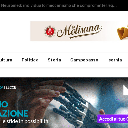
Sla, Neuromed: individuato meccanismo che compromette l’equilibrio dei motoneuroni
ultura
Politica
Storia
Campobasso
Isernia