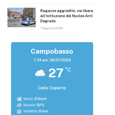
Ragazze aggredite, via libera
all’istituzione del Nucleo Anti
Degrado
7 Agosto 2026
Campobasso
7:34 pm,
08/07/2026
27
°C
Cielo Coperto
Vento:
8 Km/h
Nuvole:
92%
Visibilità:
10 km