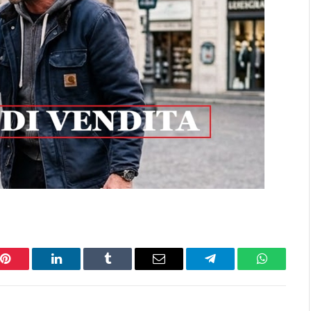
Pinterest
LinkedIn
Tumblr
Email
Telegram
WhatsAp