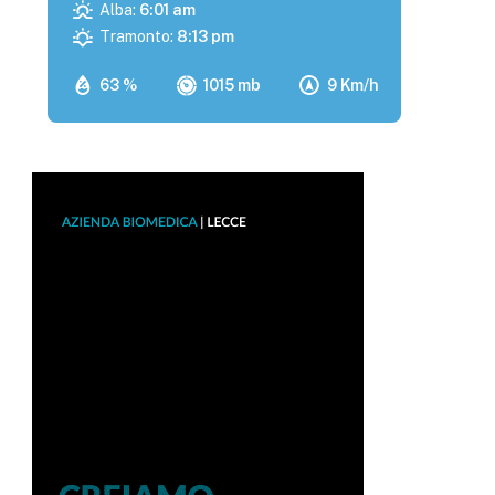
Alba:
6:01 am
Tramonto:
8:13 pm
63 %
1015 mb
9 Km/h