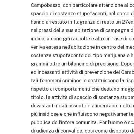
Campobasso, con particolare attenzione al c
spaccio di sostanze stupefacenti, nel corso di 
hanno arrestato in flagranza di reato un 27e
nei pressi della sua abitazione di campagna do
indica, alcune già raccolte e altre in fase di 
veniva estesa nell’abitazione in centro del me
sostanza stupefacente del tipo marijuana e 
grammi oltre un bilancino di precisione. L’ope
ed incessanti attività di prevenzione dei Cara
tali fenomeni criminosi e costituiscono la ris
rispetto ai comportamenti che destano maggior
titolo, le attività di spaccio di sostanze stupe
devastanti negli assuntori, alimentano molte 
più insidiose e che influiscono negativamente su
pubblica dell’intera comunità. Per l’uomo è sca
di udienza di convalida, così come disposto da