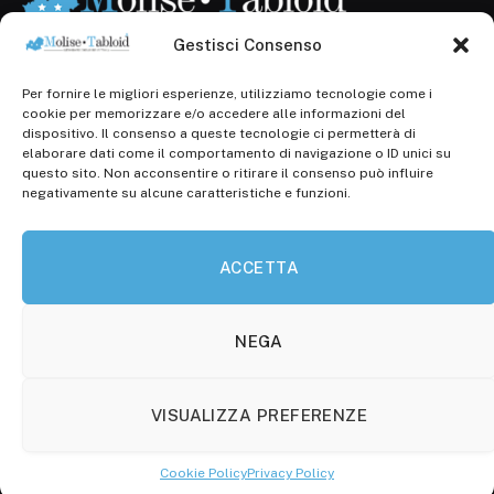
Gestisci Consenso
Per fornire le migliori esperienze, utilizziamo tecnologie come i
Registr. presso il Tribunale di Campobasso: 3/2013 del
cookie per memorizzare e/o accedere alle informazioni del
14.11.2013, Cron. 1254
dispositivo. Il consenso a queste tecnologie ci permetterà di
elaborare dati come il comportamento di navigazione o ID unici su
Roc: iscrizione n° 25549 (Prot. 1138/com/15 del
questo sito. Non acconsentire o ritirare il consenso può influire
30.04.2015)
negativamente su alcune caratteristiche e funzioni.
P.Iva: 01707150700
ACCETTA
Molise Tabloid
Viale Manzoni, 38
86100 Campobasso (CB)
NEGA
Tel.
+39 3333169466
VISUALIZZA PREFERENZE
Scrivici a:
info@molisetabloid.it
Cookie Policy
Privacy Policy
commerciale@molisetabloid.it