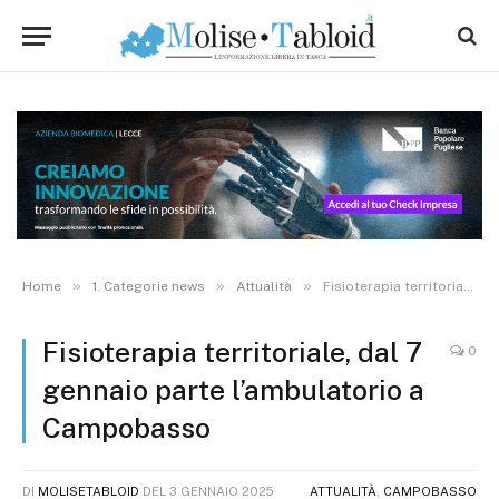
»
»
»
Home
1. Categorie news
Attualità
Fisioterapia territoriale, dal 7 gennaio parte l’ambulatorio a Campobasso
Fisioterapia territoriale, dal 7
0
gennaio parte l’ambulatorio a
Campobasso
DI
MOLISETABLOID
DEL
3 GENNAIO 2025
ATTUALITÀ
,
CAMPOBASSO