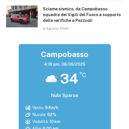
Sciame sismico, da Campobasso
squadra dei Vigili del Fuoco a supporto
delle verifiche a Pozzuoli
6 Agosto 2026
Campobasso
4:18 pm,
08/06/2026
34
°C
Nubi Sparse
Vento:
9 Km/h
Nuvole:
62%
Visibilità:
10 km
Alba:
6:00 am