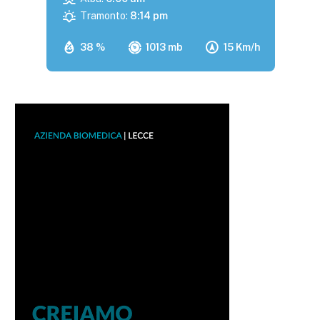
Tramonto:
8:14 pm
38 %
1013 mb
15 Km/h