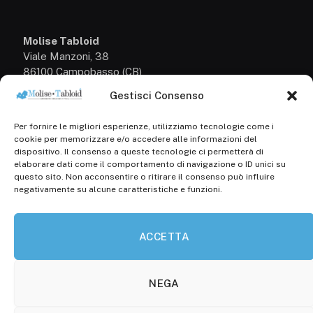
Molise Tabloid
Viale Manzoni, 38
86100 Campobasso (CB)
Gestisci Consenso
Tel.
+39 3333169466
Per fornire le migliori esperienze, utilizziamo tecnologie come i
Scrivici a:
cookie per memorizzare e/o accedere alle informazioni del
info@molisetabloid.it
dispositivo. Il consenso a queste tecnologie ci permetterà di
elaborare dati come il comportamento di navigazione o ID unici su
commerciale@molisetabloid.it
questo sito. Non acconsentire o ritirare il consenso può influire
negativamente su alcune caratteristiche e funzioni.
Disclaimer
ACCETTA
Privacy Policy
Cookie Policy (UE)
NEGA