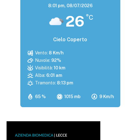
8:01 pm,
08/07/2026
26
°C
Cielo Coperto
Vento:
8 Km/h
Nuvole:
92%
Visibilità:
10 km
Alba:
6:01 am
Tramonto:
8:13 pm
65 %
1015 mb
9 Km/h