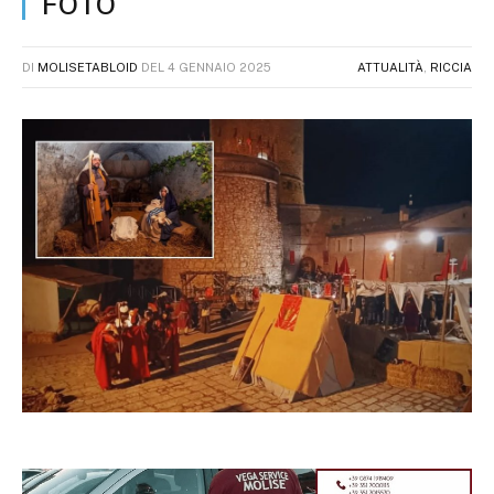
FOTO
DI
MOLISETABLOID
DEL
4 GENNAIO 2025
ATTUALITÀ
,
RICCIA