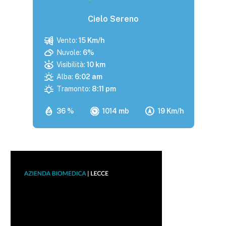
Cielo Sereno
Vento:
15 Km/h
Nuvole:
6%
Visibilità:
10 km
Alba:
6:02 am
Tramonto:
8:11 pm
36 %
1014 mb
19 Km/h