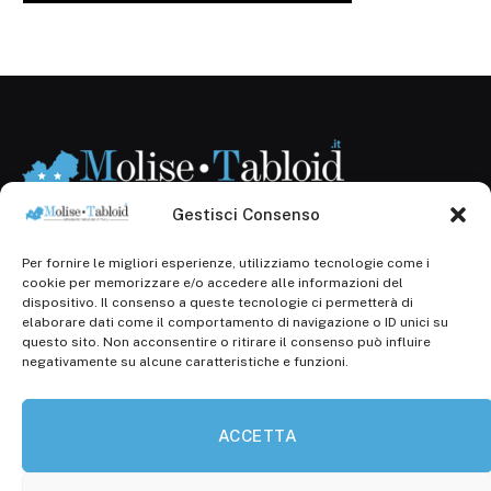
Gestisci Consenso
Per fornire le migliori esperienze, utilizziamo tecnologie come i
Registr. presso il Tribunale di Campobasso: 3/2013 del
cookie per memorizzare e/o accedere alle informazioni del
14.11.2013, Cron. 1254
dispositivo. Il consenso a queste tecnologie ci permetterà di
elaborare dati come il comportamento di navigazione o ID unici su
Roc: iscrizione n° 25549 (Prot. 1138/com/15 del
questo sito. Non acconsentire o ritirare il consenso può influire
30.04.2015)
negativamente su alcune caratteristiche e funzioni.
P.Iva: 01707150700
ACCETTA
Molise Tabloid
Viale Manzoni, 38