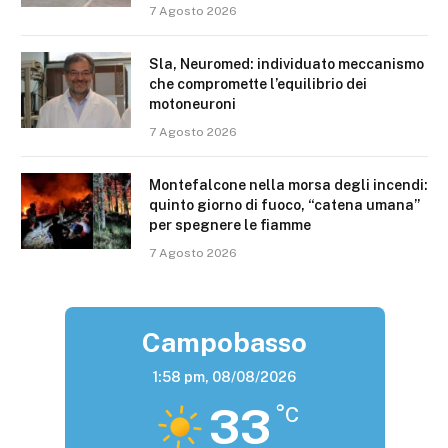
7 Agosto 2026
Sla, Neuromed: individuato meccanismo
che compromette l’equilibrio dei
motoneuroni
7 Agosto 2026
Montefalcone nella morsa degli incendi:
quinto giorno di fuoco, “catena umana”
per spegnere le fiamme
7 Agosto 2026
Campobasso
1:58 pm,
08/08/2026
33
°C