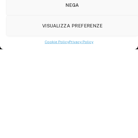
86100 Campobasso (CB)
NEGA
Tel.
+39 3333169466
VISUALIZZA PREFERENZE
Scrivici a:
info@molisetabloid.it
Cookie Policy
Privacy Policy
commerciale@molisetabloid.it
Disclaimer
Privacy Policy
Cookie Policy (UE)
© 2026 Molisetabloid -Powered by
Robarts
.