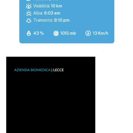
Visibilità:
10 km
Alba:
6:03 am
Tramonto:
8:10 pm
43 %
1015 mb
13 Km/h