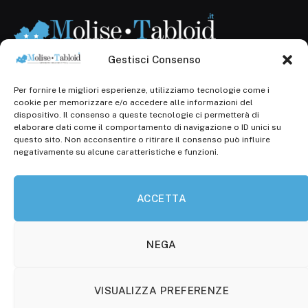
Gestisci Consenso
Per fornire le migliori esperienze, utilizziamo tecnologie come i
Registr. presso il Tribunale di Campobasso: 3/2013 del
cookie per memorizzare e/o accedere alle informazioni del
14.11.2013, Cron. 1254
dispositivo. Il consenso a queste tecnologie ci permetterà di
elaborare dati come il comportamento di navigazione o ID unici su
Roc: iscrizione n° 25549 (Prot. 1138/com/15 del
questo sito. Non acconsentire o ritirare il consenso può influire
30.04.2015)
negativamente su alcune caratteristiche e funzioni.
P.Iva: 01707150700
ACCETTA
Molise Tabloid
Viale Manzoni, 38
86100 Campobasso (CB)
NEGA
Tel.
+39 3333169466
VISUALIZZA PREFERENZE
Scrivici a: