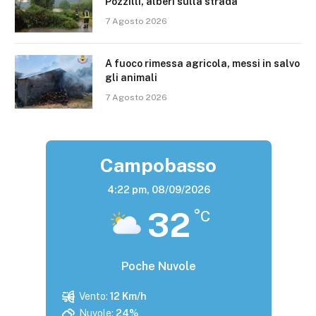
Pozzilli, alberi sulla strada
7 Agosto 2026
A fuoco rimessa agricola, messi in salvo
gli animali
7 Agosto 2026
Campobasso
4:22 pm,
08/09/2026
32
°C
Poche Nuvole
Vento:
12 Km/h
Nuvole:
24%