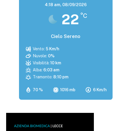
4:18 am,
08/09/2026
22
°C
Cielo Sereno
Vento:
5 Km/h
Nuvole:
0%
Visibilità:
10 km
Alba:
6:03 am
Tramonto:
8:10 pm
70 %
1016 mb
6 Km/h