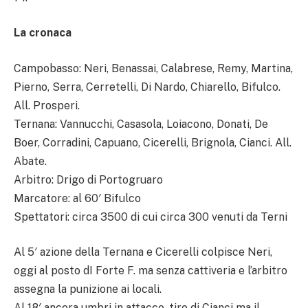
La cronaca
Campobasso: Neri, Benassai, Calabrese, Remy, Martina,
Pierno, Serra, Cerretelli, Di Nardo, Chiarello, Bifulco.
All. Prosperi.
Ternana: Vannucchi, Casasola, Loiacono, Donati, De
Boer, Corradini, Capuano, Cicerelli, Brignola, Cianci. All.
Abate.
Arbitro: Drigo di Portogruaro
Marcatore: al 60′ Bifulco
Spettatori: circa 3500 di cui circa 300 venuti da Terni
Al 5′ azione della Ternana e Cicerelli colpisce Neri,
oggi al posto dI Forte F. ma senza cattiveria e l’arbitro
assegna la punizione ai locali.
Al 18′ ancora umbri in attacco, tiro di Cianci ma il