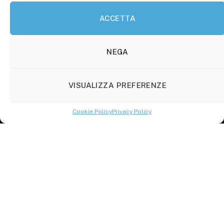
ACCETTA
Molise Tabloid
Viale Manzoni, 38
86100 Campobasso (CB)
NEGA
Tel.
+39 3333169466
VISUALIZZA PREFERENZE
Scrivici a:
info@molisetabloid.it
Cookie Policy
Privacy Policy
commerciale@molisetabloid.it
Disclaimer
Privacy Policy
Cookie Policy (UE)