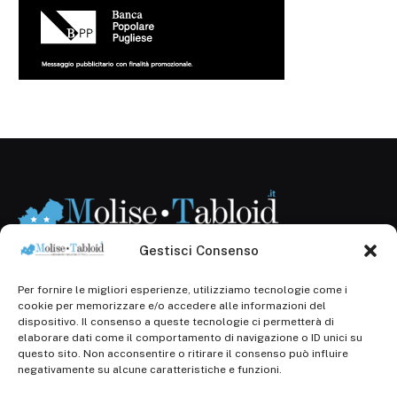
Gestisci Consenso
Per fornire le migliori esperienze, utilizziamo tecnologie come i
Registr. presso il Tribunale di Campobasso: 3/2013 del
cookie per memorizzare e/o accedere alle informazioni del
14.11.2013, Cron. 1254
dispositivo. Il consenso a queste tecnologie ci permetterà di
elaborare dati come il comportamento di navigazione o ID unici su
Roc: iscrizione n° 25549 (Prot. 1138/com/15 del
questo sito. Non acconsentire o ritirare il consenso può influire
30.04.2015)
negativamente su alcune caratteristiche e funzioni.
P.Iva: 01707150700