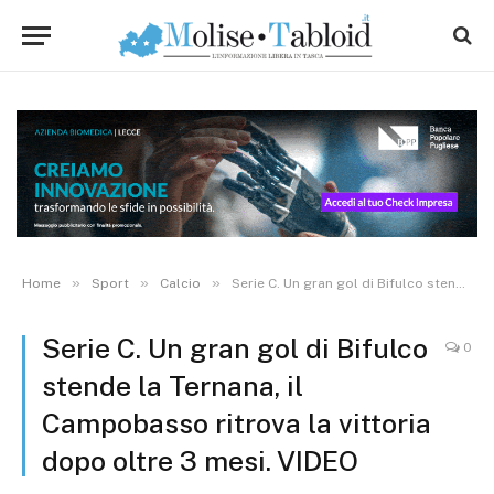
»
»
»
Home
Sport
Calcio
Serie C. Un gran gol di Bifulco stende la Ternana, il Campobasso ritrova la vittoria dopo oltre 3 mesi. VIDEO
Serie C. Un gran gol di Bifulco
0
stende la Ternana, il
Campobasso ritrova la vittoria
dopo oltre 3 mesi. VIDEO