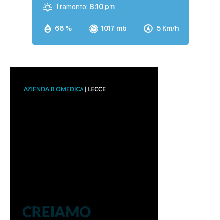
Tramonto:
8:10 pm
66 %
1017 mb
5 Km/h