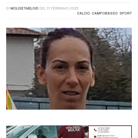
DI
MOLISETABLOID
DEL
17 FEBBRAIO 2025
CALCIO
,
CAMPOBASSO
,
SPORT