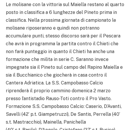
Le molisane con la vittoria sul Maiella restano al quarto
posto in classifica a 6 lunghezze del Pineto prima in
classifica. Nella prossima giornata di campionato le
molisane riposeranno e quindi non potranno
accumulare punti, stesso discorso sarà per il Pescara
che avrà in programma la partita contro il Chieti che
non farà punteggio in quanto il Chieti ha anche una
formazione che milita in serie C. Saranno invece
impegnate sia il Pineto sul campo del Rapino Maiella e
sia il Bucchianico che giocherà in casa contro il
Cantera Adriatica. La S.S. Campobasso Calcio
riprenderà il proprio cammino domenica 2 marzo
presso l’antistadio Rauso-Toti contro il Pro Vasto.
Formazione S.S. Campobasso Calcio: Caserio, D’Avanti,
Savelli (42’ p.t. Giampetruzzi), De Santis, Perrella (40’
s.t. Mastracchio), Mainella, Panichella
(40’ s.t. Basile), D’Angelo, Cristofano (27’ s.t. Busico),