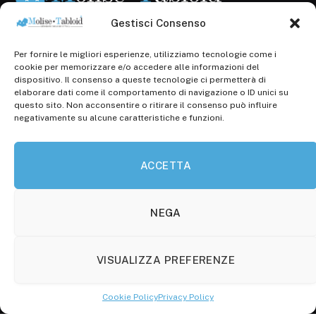
Gestisci Consenso
Per fornire le migliori esperienze, utilizziamo tecnologie come i
Registr. presso il Tribunale di Campobasso: 3/2013 del
cookie per memorizzare e/o accedere alle informazioni del
14.11.2013, Cron. 1254
dispositivo. Il consenso a queste tecnologie ci permetterà di
elaborare dati come il comportamento di navigazione o ID unici su
Roc: iscrizione n° 25549 (Prot. 1138/com/15 del
questo sito. Non acconsentire o ritirare il consenso può influire
30.04.2015)
negativamente su alcune caratteristiche e funzioni.
P.Iva: 01707150700
ACCETTA
Molise Tabloid
Viale Manzoni, 38
86100 Campobasso (CB)
NEGA
Tel.
+39 3333169466
VISUALIZZA PREFERENZE
Scrivici a:
info@molisetabloid.it
Cookie Policy
Privacy Policy
commerciale@molisetabloid.it