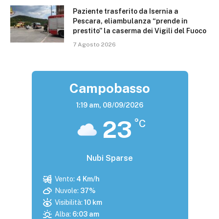
Paziente trasferito da Isernia a
Pescara, eliambulanza “prende in
prestito” la caserma dei Vigili del Fuoco
7 Agosto 2026
Campobasso
1:19 am,
08/09/2026
23
°C
Nubi Sparse
Vento:
4 Km/h
Nuvole:
37%
Visibilità:
10 km
Alba:
6:03 am