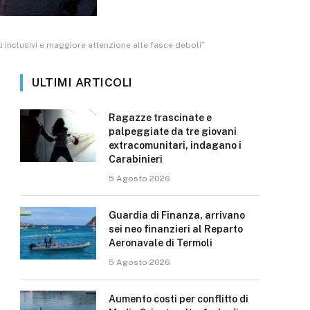
ù inclusivi e maggiore attenzione alle fasce deboli”
ULTIMI ARTICOLI
Ragazze trascinate e
palpeggiate da tre giovani
extracomunitari, indagano i
Carabinieri
5 Agosto 2026
Guardia di Finanza, arrivano
sei neo finanzieri al Reparto
Aeronavale di Termoli
5 Agosto 2026
Aumento costi per conflitto di