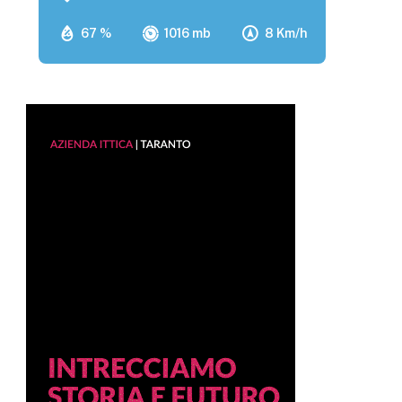
67 %
1016 mb
8 Km/h