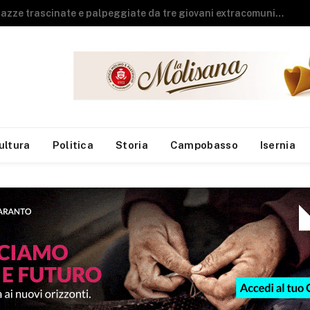
Guardia di Finanza, arrivano sei neo finanzieri al Reparto Aeronavale di Termoli
ultura
Politica
Storia
Campobasso
Isernia