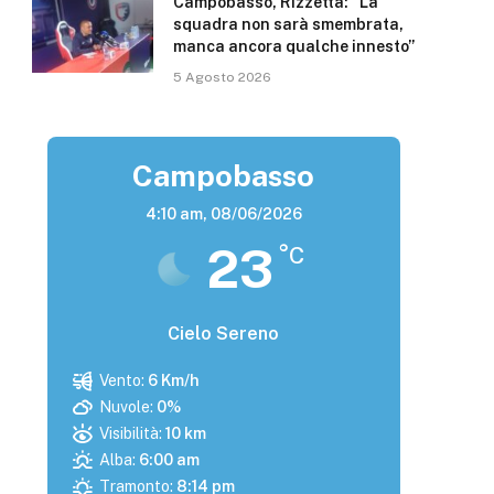
Campobasso, Rizzetta: “La
squadra non sarà smembrata,
manca ancora qualche innesto”
5 Agosto 2026
Campobasso
4:10 am,
08/06/2026
23
°C
Cielo Sereno
Vento:
6 Km/h
Nuvole:
0%
Visibilità:
10 km
Alba:
6:00 am
Tramonto:
8:14 pm