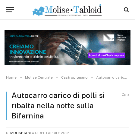
»
»
»
Home
Molise Centrale
Castropignano
Autocarro carico di polli si ribalta nella notte sulla Bifernina
Autocarro carico di polli si
0
ribalta nella notte sulla
Bifernina
DI
MOLISETABLOID
DEL
1 APRILE 2025