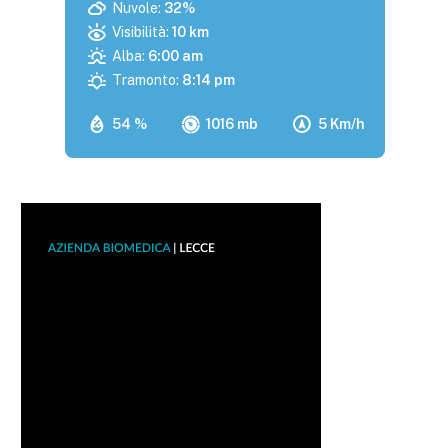
Nuvole:
32%
Visibilità:
10 km
Alba:
6:00 am
Tramonto:
8:14 pm
54 %
1016 mb
5 Km/h