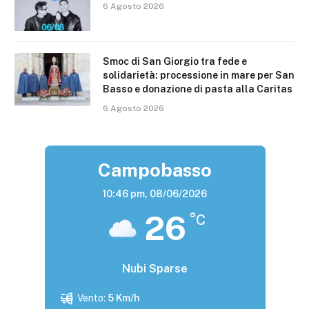
6 Agosto 2026
Smoc di San Giorgio tra fede e
solidarietà: processione in mare per San
Basso e donazione di pasta alla Caritas
6 Agosto 2026
Campobasso
10:46 pm,
08/06/2026
26
°C
Nubi Sparse
Vento:
5 Km/h