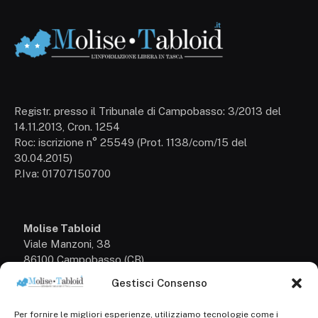
Registr. presso il Tribunale di Campobasso: 3/2013 del
14.11.2013, Cron. 1254
Roc: iscrizione n° 25549 (Prot. 1138/com/15 del
30.04.2015)
P.Iva: 01707150700
Molise Tabloid
Viale Manzoni, 38
86100 Campobasso (CB)
Gestisci Consenso
Tel.
+39 3333169466
Per fornire le migliori esperienze, utilizziamo tecnologie come i