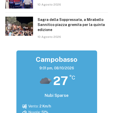
10 Agosto 2026
Sagra della Soppressata, a Mirabello
Sannitico piazza gremita per la quinta
edizione
10 Agosto 2026
Campobasso
9:01 pm,
08/10/2026
27
°C
Nubi Sparse
Vento:
2 Km/h
Nuvole:
51%