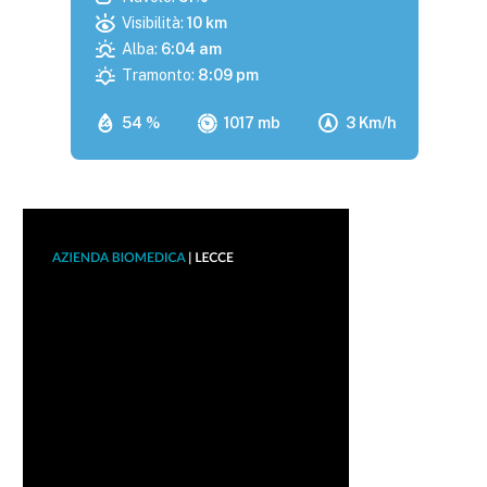
Visibilità:
10 km
Alba:
6:04 am
Tramonto:
8:09 pm
54 %
1017 mb
3 Km/h