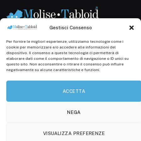
Gestisci Consenso
Per fornire le migliori esperienze, utilizziamo tecnologie come i
Registr. presso il Tribunale di Campobasso: 3/2013 del
cookie per memorizzare e/o accedere alle informazioni del
14.11.2013, Cron. 1254
dispositivo. Il consenso a queste tecnologie ci permetterà di
elaborare dati come il comportamento di navigazione o ID unici su
Roc: iscrizione n° 25549 (Prot. 1138/com/15 del
questo sito. Non acconsentire o ritirare il consenso può influire
30.04.2015)
negativamente su alcune caratteristiche e funzioni.
P.Iva: 01707150700
ACCETTA
Molise Tabloid
Viale Manzoni, 38
86100 Campobasso (CB)
NEGA
Tel.
+39 3333169466
VISUALIZZA PREFERENZE
Scrivici a: