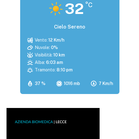
32
°C
Cielo Sereno
Vento:
12 Km/h
Nuvole:
0%
Visibilità:
10 km
Alba:
6:03 am
Tramonto:
8:10 pm
37 %
1016 mb
7 Km/h