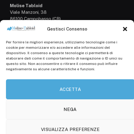
Molise Tabloid
Viale Manzoni, 38
86100 Campobasso (CB)
Gestisci Consenso
Tel.
+39 3333169466
Per fornire le migliori esperienze, utilizziamo tecnologie come i
Scrivici a:
cookie per memorizzare e/o accedere alle informazioni del
info@molisetabloid.it
dispositivo. Il consenso a queste tecnologie ci permetterà di
elaborare dati come il comportamento di navigazione o ID unici su
commerciale@molisetabloid.it
questo sito. Non acconsentire o ritirare il consenso può influire
negativamente su alcune caratteristiche e funzioni.
Disclaimer
ACCETTA
Privacy Policy
Cookie Policy (UE)
NEGA
VISUALIZZA PREFERENZE