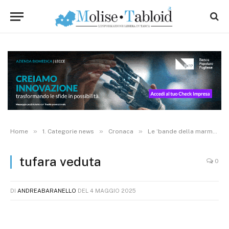
»
»
»
Home
1. Categorie news
Cronaca
Le ‘bande della marmotta’ non si fermano: saltato in aria nella notte il postamat di Tufara
tufara veduta
0
DI
ANDREABARANELLO
DEL
4 MAGGIO 2025