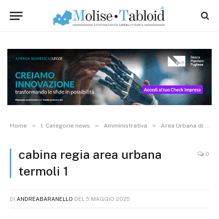
»
»
»
Home
1. Categorie news
Amministrativa
Area Urbana di Termoli, riunita la cabina di regia: 17 mln di euro per finanziare 24 progetti
cabina regia area urbana
0
termoli 1
DI
ANDREABARANELLO
DEL
5 MAGGIO 2025