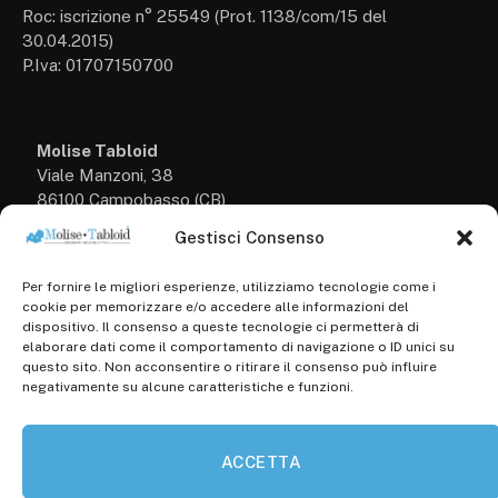
Roc: iscrizione n° 25549 (Prot. 1138/com/15 del
30.04.2015)
P.Iva: 01707150700
Molise Tabloid
Viale Manzoni, 38
86100 Campobasso (CB)
Gestisci Consenso
Tel.
+39 3333169466
Per fornire le migliori esperienze, utilizziamo tecnologie come i
Scrivici a:
cookie per memorizzare e/o accedere alle informazioni del
info@molisetabloid.it
dispositivo. Il consenso a queste tecnologie ci permetterà di
elaborare dati come il comportamento di navigazione o ID unici su
commerciale@molisetabloid.it
questo sito. Non acconsentire o ritirare il consenso può influire
negativamente su alcune caratteristiche e funzioni.
Disclaimer
ACCETTA
Privacy Policy