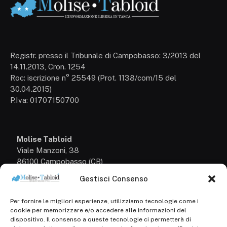
Registr. presso il Tribunale di Campobasso: 3/2013 del
14.11.2013, Cron. 1254
Roc: iscrizione n° 25549 (Prot. 1138/com/15 del
30.04.2015)
P.Iva: 01707150700
Molise Tabloid
Viale Manzoni, 38
86100 Campobasso (CB)
Gestisci Consenso
Tel.
+39 3333169466
Per fornire le migliori esperienze, utilizziamo tecnologie come i
Scrivici a:
cookie per memorizzare e/o accedere alle informazioni del
info@molisetabloid.it
dispositivo. Il consenso a queste tecnologie ci permetterà di