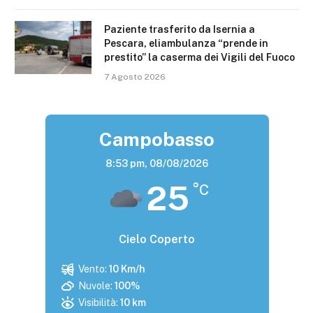
Paziente trasferito da Isernia a
Pescara, eliambulanza “prende in
prestito” la caserma dei Vigili del Fuoco
7 Agosto 2026
Campobasso
8:53 pm,
08/08/2026
25
°C
Cielo Coperto
Vento:
10 Km/h
Nuvole:
100%
Visibilità:
10 km