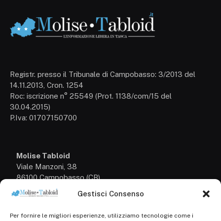
Registr. presso il Tribunale di Campobasso: 3/2013 del
14.11.2013, Cron. 1254
Roc: iscrizione n° 25549 (Prot. 1138/com/15 del
30.04.2015)
P.Iva: 01707150700
Molise Tabloid
Viale Manzoni, 38
86100 Campobasso (CB)
Gestisci Consenso
Tel.
+39 3333169466
Per fornire le migliori esperienze, utilizziamo tecnologie come i