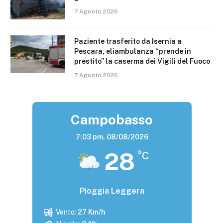
7 Agosto 2026
Paziente trasferito da Isernia a
Pescara, eliambulanza “prende in
prestito” la caserma dei Vigili del Fuoco
7 Agosto 2026
Campobasso
7:03 pm,
08/08/2026
28
°C
Pioggia Leggera
Vento:
27 Km/h