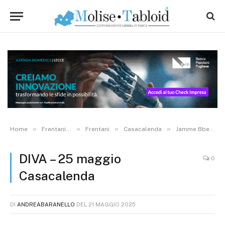
»
»
»
»
Home
Frentani...
Frentani
Casacalenda
Jamme Bbelle chiude in bellezza con un omaggio alle donne: il 25 maggio in scena D.I.V.A.
DIVA – 25 maggio
0
Casacalenda
DI
ANDREABARANELLO
DEL
21 MAGGIO 2025