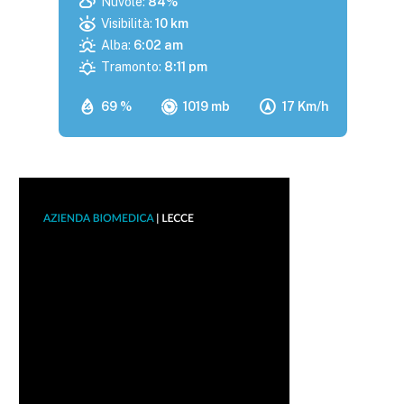
Nuvole:
84%
Visibilità:
10 km
Alba:
6:02 am
Tramonto:
8:11 pm
69 %
1019 mb
17 Km/h