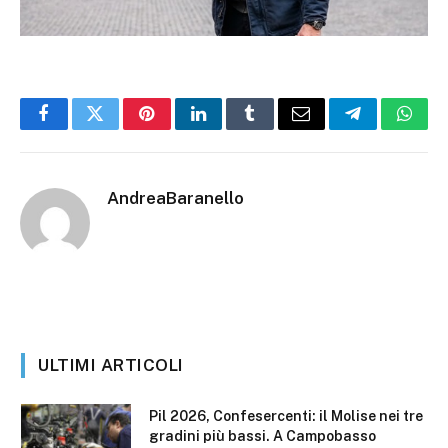
Facebook
Twitter
Pinterest
LinkedIn
Tumblr
Email
Telegram
What
AndreaBaranello
ULTIMI ARTICOLI
Pil 2026, Confesercenti: il Molise nei tre
gradini più bassi. A Campobasso