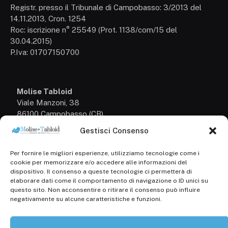
Registr. presso il Tribunale di Campobasso: 3/2013 del
14.11.2013, Cron. 1254
Roc: iscrizione n° 25549 (Prot. 1138/com/15 del
30.04.2015)
P.Iva: 01707150700
Molise Tabloid
Viale Manzoni, 38
86100 Campobasso (CB)
Gestisci Consenso
Tel.
+39 3333169466
Per fornire le migliori esperienze, utilizziamo tecnologie come i
Scrivici a:
cookie per memorizzare e/o accedere alle informazioni del
info@molisetabloid.it
dispositivo. Il consenso a queste tecnologie ci permetterà di
elaborare dati come il comportamento di navigazione o ID unici su
commerciale@molisetabloid.it
questo sito. Non acconsentire o ritirare il consenso può influire
negativamente su alcune caratteristiche e funzioni.
Disclaimer