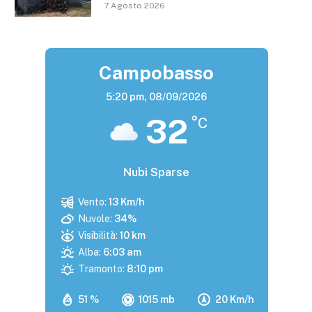
7 Agosto 2026
Campobasso
5:20 pm,
08/09/2026
32
°C
Nubi Sparse
Vento:
13 Km/h
Nuvole:
34%
Visibilità:
10 km
Alba:
6:03 am
Tramonto:
8:10 pm
51 %
1015 mb
20 Km/h