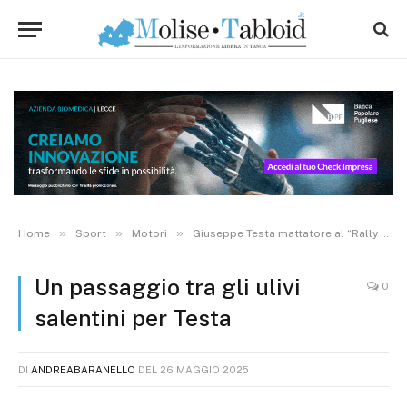
»
»
»
Home
Sport
Motori
Giuseppe Testa mattatore al “Rally del Salento”: successo e primato nel Trofeo Italiano Rally
Un passaggio tra gli ulivi
0
salentini per Testa
DI
ANDREABARANELLO
DEL
26 MAGGIO 2025