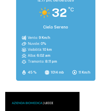
12:17 pm,
08/08/2026
32
°C
Cielo Sereno
Vento:
9 Km/h
Nuvole:
0%
Visibilità:
10 km
Alba:
6:02 am
Tramonto:
8:11 pm
45 %
1014 mb
11 Km/h