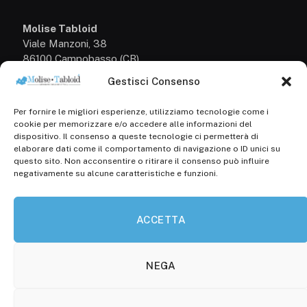
Molise Tabloid
Viale Manzoni, 38
86100 Campobasso (CB)
Gestisci Consenso
Tel.
+39 3333169466
Per fornire le migliori esperienze, utilizziamo tecnologie come i
Scrivici a:
cookie per memorizzare e/o accedere alle informazioni del
info@molisetabloid.it
dispositivo. Il consenso a queste tecnologie ci permetterà di
elaborare dati come il comportamento di navigazione o ID unici su
commerciale@molisetabloid.it
questo sito. Non acconsentire o ritirare il consenso può influire
negativamente su alcune caratteristiche e funzioni.
Disclaimer
ACCETTA
Privacy Policy
Cookie Policy (UE)
NEGA