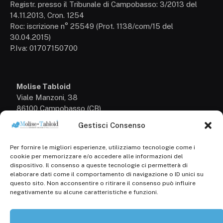
Registr. presso il Tribunale di Campobasso: 3/2013 del
14.11.2013, Cron. 1254
Roc: iscrizione n° 25549 (Prot. 1138/com/15 del
30.04.2015)
P.Iva: 01707150700
Molise Tabloid
Viale Manzoni, 38
86100 Campobasso (CB)
Gestisci Consenso
Tel.
+39 3333169466
Per fornire le migliori esperienze, utilizziamo tecnologie come i
Scrivici a:
cookie per memorizzare e/o accedere alle informazioni del
info@molisetabloid.it
dispositivo. Il consenso a queste tecnologie ci permetterà di
elaborare dati come il comportamento di navigazione o ID unici su
commerciale@molisetabloid.it
questo sito. Non acconsentire o ritirare il consenso può influire
negativamente su alcune caratteristiche e funzioni.
Disclaimer