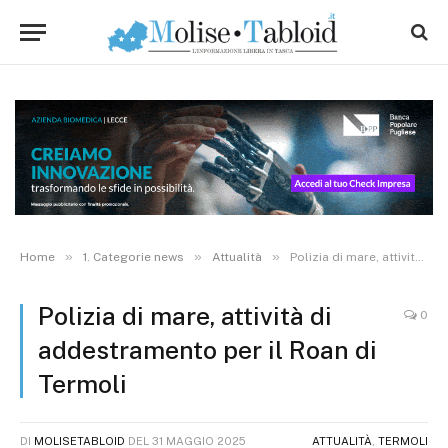
»
»
»
Home
1. Categorie news
Attualità
Polizia di mare, attività di addestramento per il Roan di Termoli
Polizia di mare, attività di
0
addestramento per il Roan di
Termoli
DI
MOLISETABLOID
DEL
31 MAGGIO 2025
ATTUALITÀ
,
TERMOLI