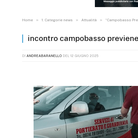
»
»
»
Home
1. Categorie news
Attualità
“Campobasso Previ
incontro campobasso previene
DI
ANDREABARANELLO
DEL
12 GIUGNO 2025