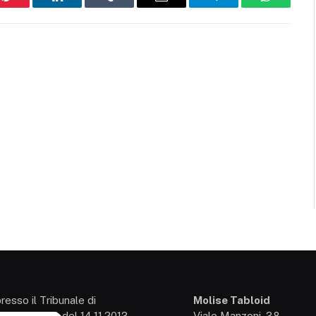
Pinterest
LinkedIn
Tumblr
Email
Telegram
WhatsAp
presso il Tribunale di
Molise Tabloid
so: 3/2013 del 14.11.2013,
Viale Manzoni, 38