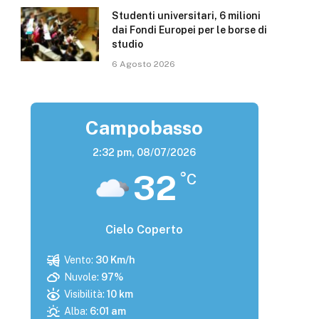
Studenti universitari, 6 milioni
dai Fondi Europei per le borse di
studio
6 Agosto 2026
Campobasso
2:32 pm,
08/07/2026
32
°C
Cielo Coperto
Vento:
30 Km/h
Nuvole:
97%
Visibilità:
10 km
Alba:
6:01 am