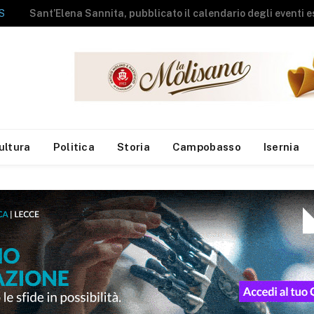
La Sea apre le porte del Centro Comunale di Raccolta agli studenti del campus estivo di Campolieto
ultura
Politica
Storia
Campobasso
Isernia