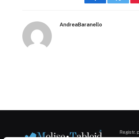
Facebook
Twitter
AndreaBaranello
Registr. 
Campobas