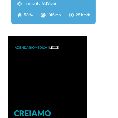
Tramonto:
8:13 pm
53 %
1015 mb
25 Km/h