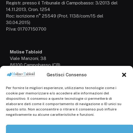
Registr. presso il Tribunale di Campobasso: 3/2013 del
14.11.2013, Cron. 1254
Roc: iscrizione n° 25549 (Prot. 1138/com/15 del
30.04.2015)
P.Iva: 01707150700
Molise Tabloid
Viale Manzoni, 38
86100 Campobasso (CB)
Gestisci Consenso
Tel.
+39 3333169466
Per fornire le migliori esperienze, utilizziamo tecnologie come i
Scrivici a:
cookie per memorizzare e/o accedere alle informazioni del
info@molisetabloid.it
dispositivo. Il consenso a queste tecnologie ci permetterà di
elaborare dati come il comportamento di navigazione o ID unici su
commerciale@molisetabloid.it
questo sito. Non acconsentire o ritirare il consenso può influire
negativamente su alcune caratteristiche e funzioni.
Disclaimer