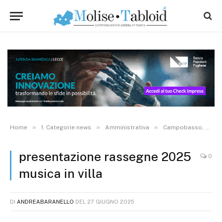
»
»
»
Home
1. Categorie news
Amministrativa
Campobasso, presentate le rassegne “Musica in Villa” e “Voci nella Terza Piazza”. Il programma
presentazione rassegne 2025
0
musica in villa
DI
ANDREABARANELLO
DEL
27 GIUGNO 2025