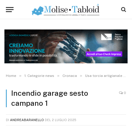
»
»
»
Home
1. Categorie news
Cronaca
Usa torcia artigianale contro i nidi di calabroni e dà fuoco al garage
Incendio garage sesto
0
campano 1
DI
ANDREABARANELLO
DEL
2 LUGLIO 2025