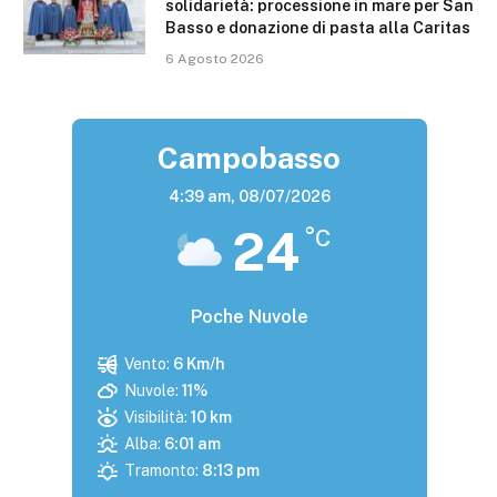
solidarietà: processione in mare per San
Basso e donazione di pasta alla Caritas
6 Agosto 2026
Campobasso
4:39 am,
08/07/2026
24
°C
Poche Nuvole
Vento:
6 Km/h
Nuvole:
11%
Visibilità:
10 km
Alba:
6:01 am
Tramonto:
8:13 pm