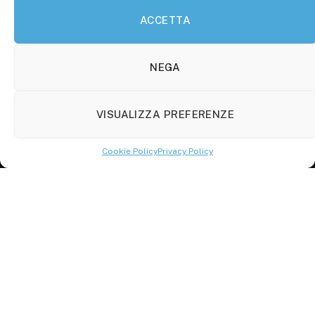
ACCETTA
Molise Tabloid
Viale Manzoni, 38
86100 Campobasso (CB)
NEGA
Tel.
+39 3333169466
VISUALIZZA PREFERENZE
Scrivici a:
info@molisetabloid.it
Cookie Policy
Privacy Policy
commerciale@molisetabloid.it
Disclaimer
Privacy Policy
Cookie Policy (UE)