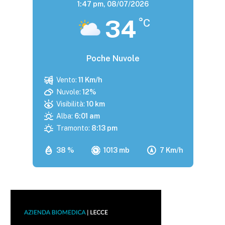
1:47 pm,
08/07/2026
34
°C
Poche Nuvole
Vento:
11 Km/h
Nuvole:
12%
Visibilità:
10 km
Alba:
6:01 am
Tramonto:
8:13 pm
38 %
1013 mb
7 Km/h