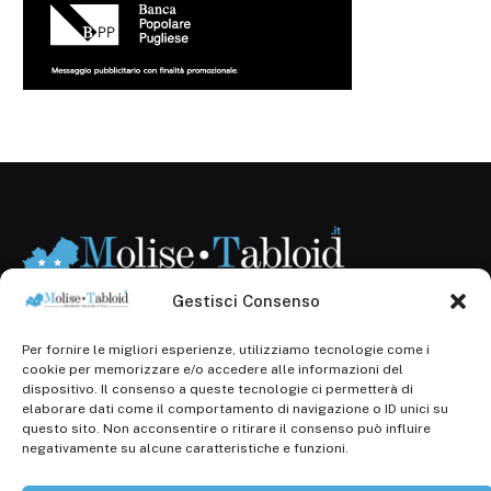
Gestisci Consenso
Per fornire le migliori esperienze, utilizziamo tecnologie come i
Registr. presso il Tribunale di Campobasso: 3/2013 del
cookie per memorizzare e/o accedere alle informazioni del
14.11.2013, Cron. 1254
dispositivo. Il consenso a queste tecnologie ci permetterà di
elaborare dati come il comportamento di navigazione o ID unici su
Roc: iscrizione n° 25549 (Prot. 1138/com/15 del
questo sito. Non acconsentire o ritirare il consenso può influire
30.04.2015)
negativamente su alcune caratteristiche e funzioni.
P.Iva: 01707150700