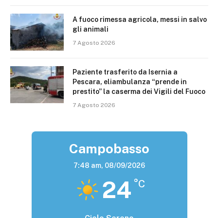
A fuoco rimessa agricola, messi in salvo
gli animali
7 Agosto 2026
Paziente trasferito da Isernia a
Pescara, eliambulanza “prende in
prestito” la caserma dei Vigili del Fuoco
7 Agosto 2026
Campobasso
7:48 am,
08/09/2026
24
°C