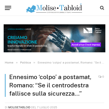
»
»
Home
Politica
Ennesimo ‘colpo’ a postamat, Romano: “Se il centrodestra fallisce sulla sicurezza…”
Ennesimo ‘colpo’ a postamat,
0
Romano: “Se il centrodestra
fallisce sulla sicurezza…”
DI
MOLISETABLOID
DEL
7 LUGLIO 2025