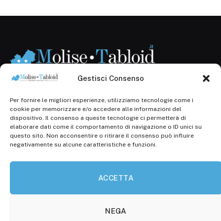
Gestisci Consenso
Per fornire le migliori esperienze, utilizziamo tecnologie come i
Registr. presso il Tribunale di Campobasso: 3/2013 del
cookie per memorizzare e/o accedere alle informazioni del
14.11.2013, Cron. 1254
dispositivo. Il consenso a queste tecnologie ci permetterà di
elaborare dati come il comportamento di navigazione o ID unici su
Roc: iscrizione n° 25549 (Prot. 1138/com/15 del
questo sito. Non acconsentire o ritirare il consenso può influire
30.04.2015)
negativamente su alcune caratteristiche e funzioni.
P.Iva: 01707150700
ACCETTA
Molise Tabloid
Viale Manzoni, 38
86100 Campobasso (CB)
NEGA