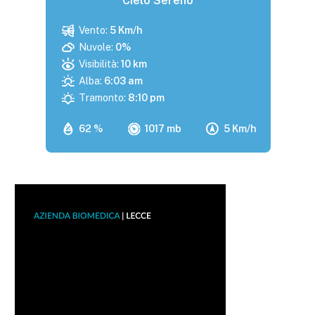
Cielo Sereno
Vento:
5 Km/h
Nuvole:
0%
Visibilità:
10 km
Alba:
6:03 am
Tramonto:
8:10 pm
62 %
1017 mb
5 Km/h