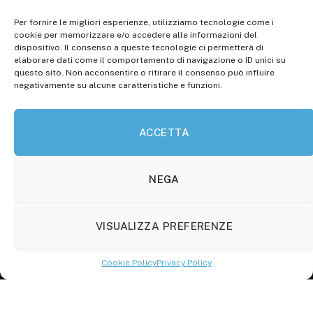
Per fornire le migliori esperienze, utilizziamo tecnologie come i
Registr. presso il Tribunale di Campobasso: 3/2013 del
cookie per memorizzare e/o accedere alle informazioni del
14.11.2013, Cron. 1254
dispositivo. Il consenso a queste tecnologie ci permetterà di
elaborare dati come il comportamento di navigazione o ID unici su
Roc: iscrizione n° 25549 (Prot. 1138/com/15 del
questo sito. Non acconsentire o ritirare il consenso può influire
30.04.2015)
negativamente su alcune caratteristiche e funzioni.
P.Iva: 01707150700
ACCETTA
Molise Tabloid
Viale Manzoni, 38
86100 Campobasso (CB)
NEGA
Tel.
+39 3333169466
VISUALIZZA PREFERENZE
Scrivici a:
info@molisetabloid.it
Cookie Policy
Privacy Policy
commerciale@molisetabloid.it