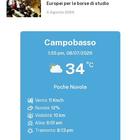
Europei per le borse di studio
6 Agosto 2026
Campobasso
1:55 pm,
08/07/2026
34
°C
Poche Nuvole
Vento:
11 Km/h
Nuvole:
12%
Visibilità:
10 km
Alba:
6:01 am
Tramonto:
8:13 pm