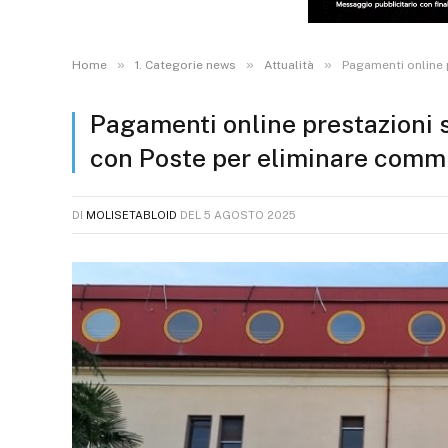
»
»
»
Home
1. Categorie news
Attualità
Pagamenti online 
Pagamenti online prestazioni s
con Poste per eliminare commi
DI
MOLISETABLOID
DEL
5 AGOSTO 2025