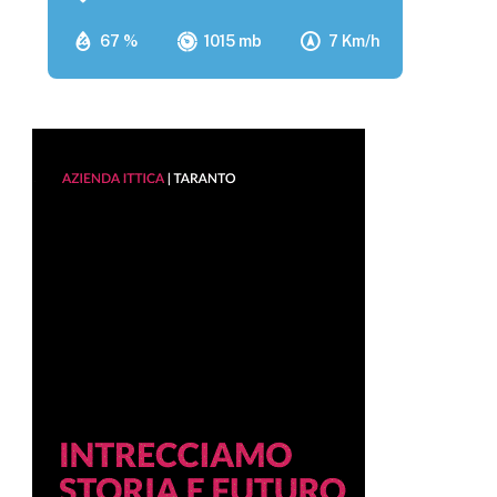
67 %
1015 mb
7 Km/h