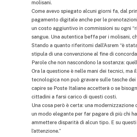
molisani.
Come avevo spiegato alcuni giorni fa, dal pri
pagamento digitale anche per le prenotazioni
un costo aggiuntivo in commissioni su ogni “ri
sangue. Una autentica beffa per i molisani, chi 
Stando a quanto riferitomi dall’Asrem “è stata 
stipula di una convenzione al fine di concordare
Parole che non nascondono la sostanza: quelle
Ora la questione è nelle mani dei tecnici, ma i
tecnologica non può gravare sulle tasche dei c
capire se Poste Italiane accetterà o se bisogn
cittadini a farsi carico di questi costi.
Una cosa però è certa: una modernizzazione ch
un modo elegante per far pagare di più chi ha 
ammettere disparità di alcun tipo. E su quest
l’attenzione.”