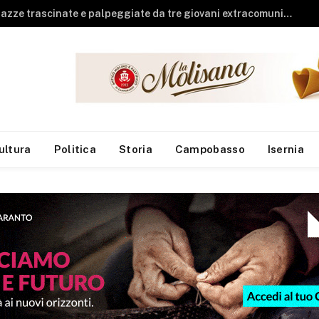
Guardia di Finanza, arrivano sei neo finanzieri al Reparto Aeronavale di Termoli
ultura
Politica
Storia
Campobasso
Isernia