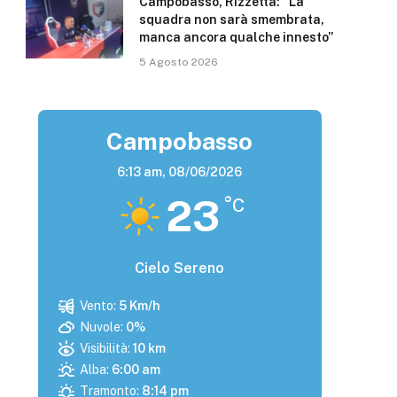
Campobasso, Rizzetta: “La
squadra non sarà smembrata,
manca ancora qualche innesto”
5 Agosto 2026
Campobasso
6:13 am,
08/06/2026
23
°C
Cielo Sereno
Vento:
5 Km/h
Nuvole:
0%
Visibilità:
10 km
Alba:
6:00 am
Tramonto:
8:14 pm