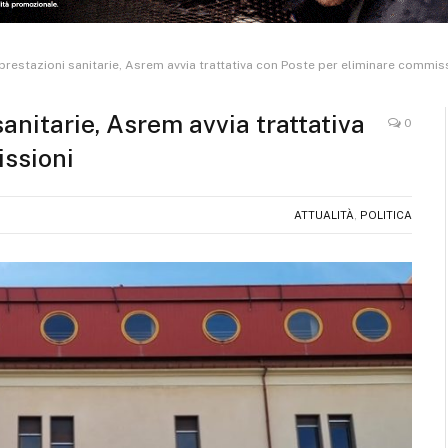
prestazioni sanitarie, Asrem avvia trattativa con Poste per eliminare commis
anitarie, Asrem avvia trattativa
0
ssioni
ATTUALITÀ
,
POLITICA