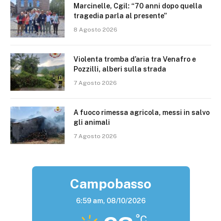
Marcinelle, Cgil: “70 anni dopo quella
tragedia parla al presente”
8 Agosto 2026
Violenta tromba d’aria tra Venafro e
Pozzilli, alberi sulla strada
7 Agosto 2026
A fuoco rimessa agricola, messi in salvo
gli animali
7 Agosto 2026
Campobasso
6:59 am,
08/10/2026
°C