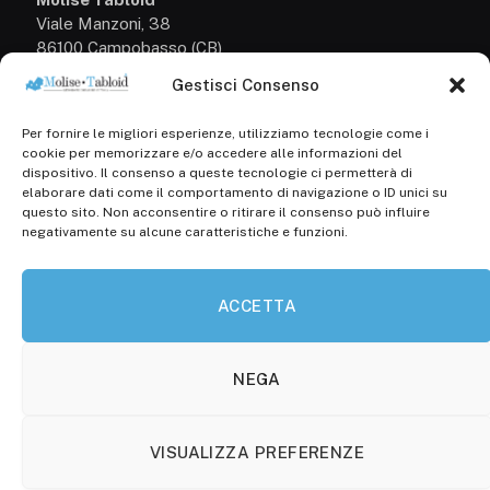
Viale Manzoni, 38
86100 Campobasso (CB)
Gestisci Consenso
Tel.
+39 3333169466
Per fornire le migliori esperienze, utilizziamo tecnologie come i
Scrivici a:
cookie per memorizzare e/o accedere alle informazioni del
info@molisetabloid.it
dispositivo. Il consenso a queste tecnologie ci permetterà di
elaborare dati come il comportamento di navigazione o ID unici su
commerciale@molisetabloid.it
questo sito. Non acconsentire o ritirare il consenso può influire
negativamente su alcune caratteristiche e funzioni.
Disclaimer
ACCETTA
Privacy Policy
Cookie Policy (UE)
NEGA
VISUALIZZA PREFERENZE
© 2026 Molisetabloid -Powered by
Robarts
.