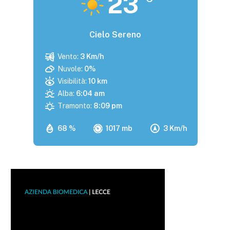
23
Cielo Sereno
Vento:
3 Km/h
Nuvole:
0%
Visibilità:
10 km
Alba:
6:04 am
Tramonto:
8:09 pm
68 %
1017 mb
3 Km/h