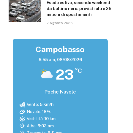
Esodo estivo, secondo weekend
da bollino nero: previsti oltre 25
milioni di spostamenti
7 Agosto 2026
Campobasso
6:55 am,
08/08/2026
23
°C
Poche Nuvole
Vento:
5 Km/h
Nuvole:
18%
Visibilità:
10 km
Alba:
6:02 am