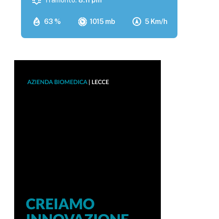
Tramonto:
8:11 pm
63 %
1015 mb
5 Km/h
p