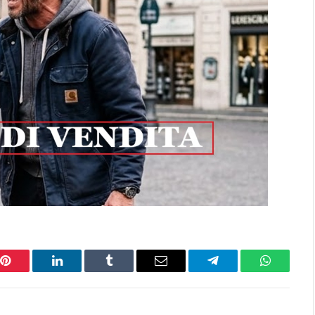
Pinterest
LinkedIn
Tumblr
Email
Telegram
WhatsAp