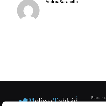
AndreaBaranello
Registr. 
Campobas