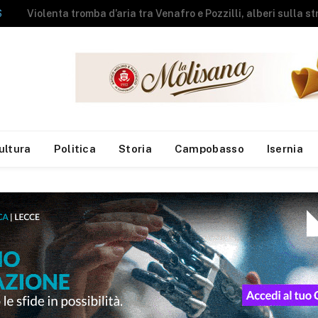
NEWS
A fuoco rimessa agricola, messi in salvo gli animali
ultura
Politica
Storia
Campobasso
Isernia