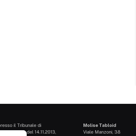
presso il Tribunale di
Molise Tabloid
so: 3/2013 del 14.11.2013,
Viale Manzoni, 38