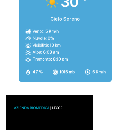
30
Cielo Sereno
Vento:
5 Km/h
Nuvole:
0%
Visibilità:
10 km
Alba:
6:03 am
Tramonto:
8:10 pm
47 %
1016 mb
6 Km/h