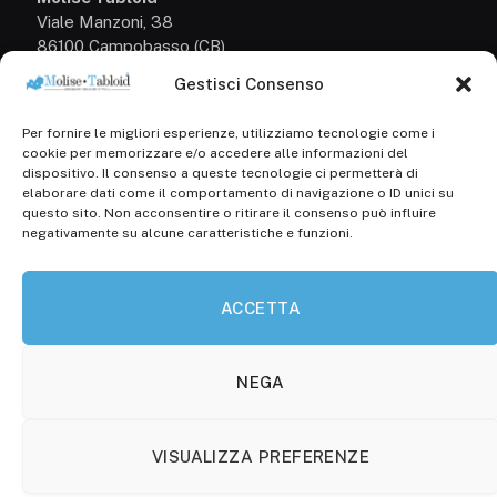
Viale Manzoni, 38
86100 Campobasso (CB)
Gestisci Consenso
Tel.
+39 3333169466
Per fornire le migliori esperienze, utilizziamo tecnologie come i
Scrivici a:
cookie per memorizzare e/o accedere alle informazioni del
info@molisetabloid.it
dispositivo. Il consenso a queste tecnologie ci permetterà di
elaborare dati come il comportamento di navigazione o ID unici su
commerciale@molisetabloid.it
questo sito. Non acconsentire o ritirare il consenso può influire
negativamente su alcune caratteristiche e funzioni.
Disclaimer
ACCETTA
Privacy Policy
Cookie Policy (UE)
NEGA
VISUALIZZA PREFERENZE
© 2026 Molisetabloid -Powered by
Robarts
.