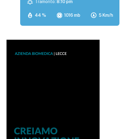
Tramonto:
8:10 pm
44 %
1016 mb
5 Km/h