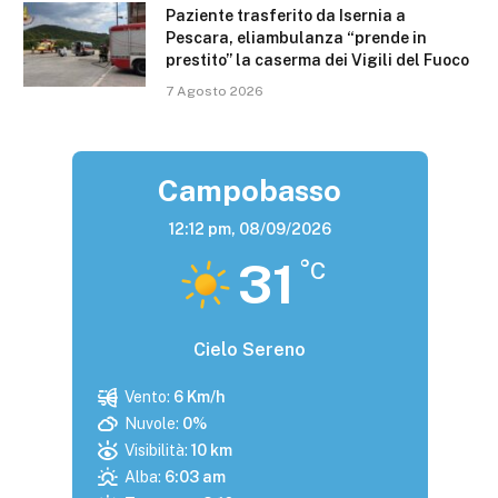
Paziente trasferito da Isernia a
Pescara, eliambulanza “prende in
prestito” la caserma dei Vigili del Fuoco
7 Agosto 2026
Campobasso
12:12 pm,
08/09/2026
31
°C
Cielo Sereno
Vento:
6 Km/h
Nuvole:
0%
Visibilità:
10 km
Alba:
6:03 am