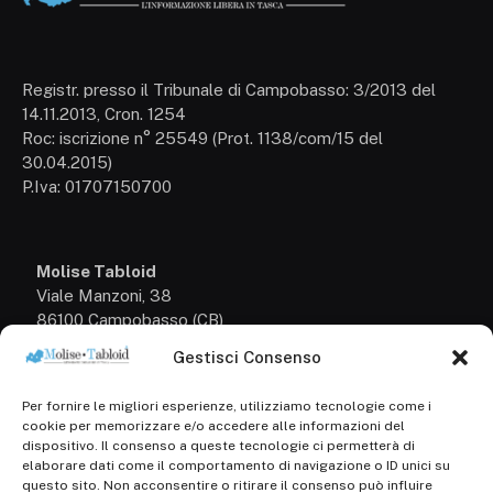
Registr. presso il Tribunale di Campobasso: 3/2013 del
14.11.2013, Cron. 1254
Roc: iscrizione n° 25549 (Prot. 1138/com/15 del
30.04.2015)
P.Iva: 01707150700
Molise Tabloid
Viale Manzoni, 38
86100 Campobasso (CB)
Gestisci Consenso
Tel.
+39 3333169466
Per fornire le migliori esperienze, utilizziamo tecnologie come i
Scrivici a:
cookie per memorizzare e/o accedere alle informazioni del
info@molisetabloid.it
dispositivo. Il consenso a queste tecnologie ci permetterà di
elaborare dati come il comportamento di navigazione o ID unici su
commerciale@molisetabloid.it
questo sito. Non acconsentire o ritirare il consenso può influire