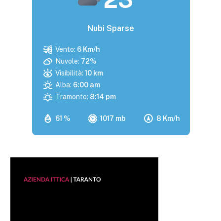
Nubi Sparse
Vento:
6 Km/h
Nuvole:
72%
Visibilità:
10 km
Alba:
6:00 am
Tramonto:
8:14 pm
61 %
1017 mb
8 Km/h