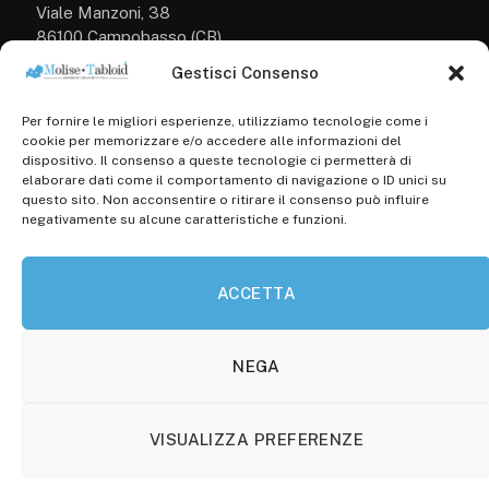
Viale Manzoni, 38
86100 Campobasso (CB)
Gestisci Consenso
Tel.
+39 3333169466
Per fornire le migliori esperienze, utilizziamo tecnologie come i
Scrivici a:
cookie per memorizzare e/o accedere alle informazioni del
info@molisetabloid.it
dispositivo. Il consenso a queste tecnologie ci permetterà di
elaborare dati come il comportamento di navigazione o ID unici su
commerciale@molisetabloid.it
questo sito. Non acconsentire o ritirare il consenso può influire
negativamente su alcune caratteristiche e funzioni.
Disclaimer
ACCETTA
Privacy Policy
Cookie Policy (UE)
NEGA
VISUALIZZA PREFERENZE
© 2026 Molisetabloid -Powered by
Robarts
.