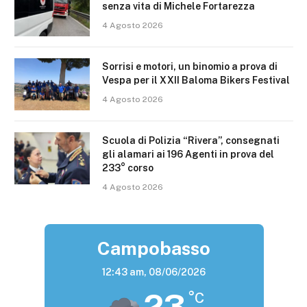
senza vita di Michele Fortarezza
4 Agosto 2026
Sorrisi e motori, un binomio a prova di
Vespa per il XXII Baloma Bikers Festival
4 Agosto 2026
Scuola di Polizia “Rivera”, consegnati
gli alamari ai 196 Agenti in prova del
233° corso
4 Agosto 2026
Campobasso
12:43 am,
08/06/2026
23
°C