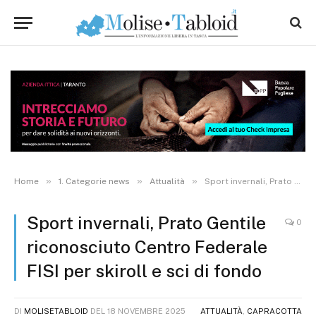
»
»
»
Home
1. Categorie news
Attualità
Sport invernali, Prato Gentile riconosciuto Centro Federale FISI per skiroll e sci di fondo
Sport invernali, Prato Gentile
0
riconosciuto Centro Federale
FISI per skiroll e sci di fondo
DI
MOLISETABLOID
DEL
18 NOVEMBRE 2025
ATTUALITÀ
,
CAPRACOTTA