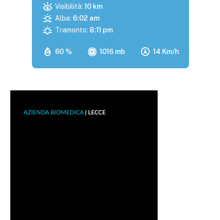
Visibilità:
10 km
Alba:
6:02 am
Tramonto:
8:11 pm
60 %
1016 mb
14 Km/h