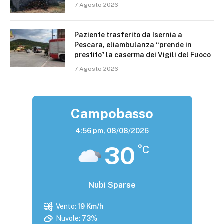
7 Agosto 2026
Paziente trasferito da Isernia a
Pescara, eliambulanza “prende in
prestito” la caserma dei Vigili del Fuoco
7 Agosto 2026
Campobasso
4:56 pm,
08/08/2026
30
°C
Nubi Sparse
Vento:
19 Km/h
Nuvole:
73%