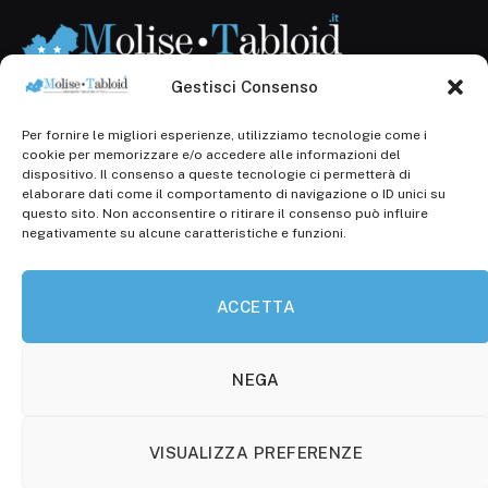
Gestisci Consenso
Per fornire le migliori esperienze, utilizziamo tecnologie come i
Registr. presso il Tribunale di Campobasso: 3/2013 del
cookie per memorizzare e/o accedere alle informazioni del
14.11.2013, Cron. 1254
dispositivo. Il consenso a queste tecnologie ci permetterà di
elaborare dati come il comportamento di navigazione o ID unici su
Roc: iscrizione n° 25549 (Prot. 1138/com/15 del
questo sito. Non acconsentire o ritirare il consenso può influire
30.04.2015)
negativamente su alcune caratteristiche e funzioni.
P.Iva: 01707150700
ACCETTA
Molise Tabloid
Viale Manzoni, 38
86100 Campobasso (CB)
NEGA
Tel.
+39 3333169466
VISUALIZZA PREFERENZE
Scrivici a: