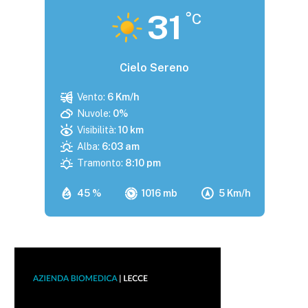
31
°C
Cielo Sereno
Vento:
6 Km/h
Nuvole:
0%
Visibilità:
10 km
Alba:
6:03 am
Tramonto:
8:10 pm
45 %
1016 mb
5 Km/h