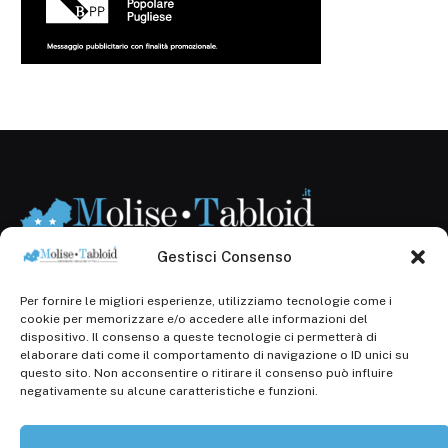
Gestisci Consenso
Per fornire le migliori esperienze, utilizziamo tecnologie come i
Registr. presso il Tribunale di Campobasso: 3/2013 del
cookie per memorizzare e/o accedere alle informazioni del
14.11.2013, Cron. 1254
dispositivo. Il consenso a queste tecnologie ci permetterà di
elaborare dati come il comportamento di navigazione o ID unici su
Roc: iscrizione n° 25549 (Prot. 1138/com/15 del
questo sito. Non acconsentire o ritirare il consenso può influire
30.04.2015)
negativamente su alcune caratteristiche e funzioni.
P.Iva: 01707150700