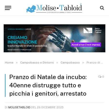
»
»
»
Home
Campobasso e Dintorni
Campobasso
Pranzo di Natale da incubo: 40enne distrugge tutto e picchia i genitori, arrestato
Pranzo di Natale da incubo:
0
40enne distrugge tutto e
picchia i genitori, arrestato
DI
MOLISETABLOID
DEL
26 DICEMBRE 2025