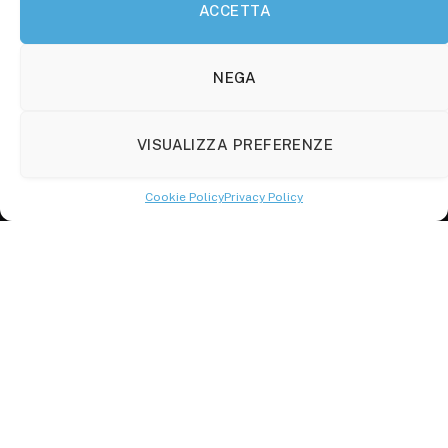
ACCETTA
Molise Tabloid
Viale Manzoni, 38
86100 Campobasso (CB)
NEGA
Tel.
+39 3333169466
VISUALIZZA PREFERENZE
Scrivici a:
info@molisetabloid.it
Cookie Policy
Privacy Policy
commerciale@molisetabloid.it
Disclaimer
Privacy Policy
Cookie Policy (UE)