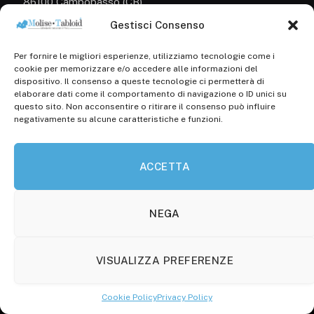
86100 Campobasso (CB)
Gestisci Consenso
Tel.
+39 3333169466
Per fornire le migliori esperienze, utilizziamo tecnologie come i
Scrivici a:
cookie per memorizzare e/o accedere alle informazioni del
info@molisetabloid.it
dispositivo. Il consenso a queste tecnologie ci permetterà di
elaborare dati come il comportamento di navigazione o ID unici su
commerciale@molisetabloid.it
questo sito. Non acconsentire o ritirare il consenso può influire
negativamente su alcune caratteristiche e funzioni.
Disclaimer
ACCETTA
Privacy Policy
Cookie Policy (UE)
NEGA
VISUALIZZA PREFERENZE
© 2026 Molisetabloid -Powered by
Robarts
.
Cookie Policy
Privacy Policy