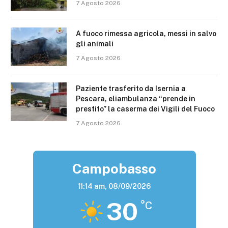
7 Agosto 2026
A fuoco rimessa agricola, messi in salvo
gli animali
7 Agosto 2026
Paziente trasferito da Isernia a
Pescara, eliambulanza “prende in
prestito” la caserma dei Vigili del Fuoco
7 Agosto 2026
Campobasso
11:14 am,
08/09/2026
30
°C