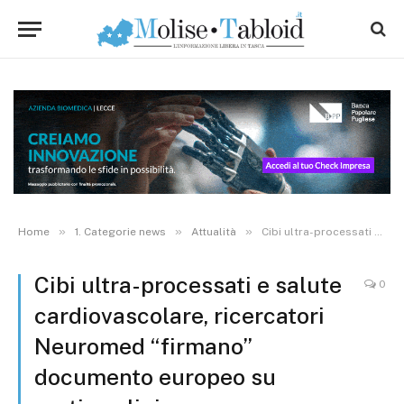
»
»
»
Home
1. Categorie news
Attualità
Cibi ultra-processati e salute cardiovascolare, ricercatori Neuromed “firmano” documento europeo su pratica clinica
Cibi ultra-processati e salute
0
cardiovascolare, ricercatori
Neuromed “firmano”
documento europeo su