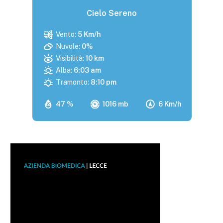
Cielo Sereno
Vento:
5 Km/h
Nuvole:
0%
Visibilità:
10 km
Alba:
6:03 am
Tramonto:
8:10 pm
47 %
1016 mb
6 Km/h