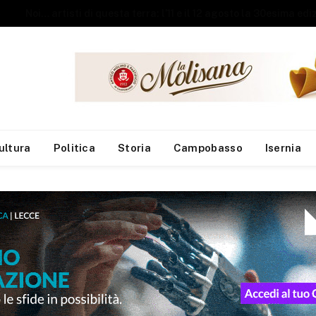
Ripalimosani riscopre la sua anima: al teatro comunale un emozionante viaggio tra gli antichi funai
ultura
Politica
Storia
Campobasso
Isernia