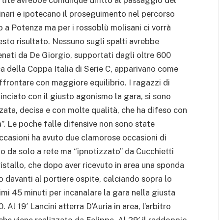
inari e ipotecano il proseguimento nel percorso
o a Potenza ma per i rossoblù molisani ci vorrà
esto risultato. Nessuno sugli spalti avrebbe
enati da De Giorgio, supportati dagli oltre 600
rica della Coppa Italia di Serie C, apparivano come
affrontare con maggiore equilibrio. I ragazzi di
inciato con il giusto agonismo la gara, si sono
ata, decisa e con molte qualità, che ha difeso con
ra”. Le poche falle difensive non sono state
occasioni ha avuto due clamorose occasioni di
o da solo a rete ma “ipnotizzato” da Cucchietti
istallo, che dopo aver ricevuto in area una sponda
 davanti al portiere ospite, calciando sopra lo
mi 45 minuti per incanalare la gara nella giusta
0. Al 19′ Lancini atterra D’Auria in area, l’arbitro
che viene realizzato da Felippe. Al 29′ il raddoppio