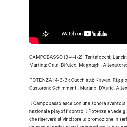
CAMPOBASSO (3-4-1-2): Tantalocchi; Lancini, C
Martina; Gala; Bifulco, Magnaghi. Allenatore
POTENZA (4-3-3): Cucchietti; Kirwan, Riggio,
Castorani; Schimmenti, Murano, D’Auria. Alle
Il Campobasso esce con una sonora sventola (p
nazionale playoff contro il Potenza e vede g
che riserverà al vincitore la promozione in serie
(in caso di parità di gol sommati tra le due p