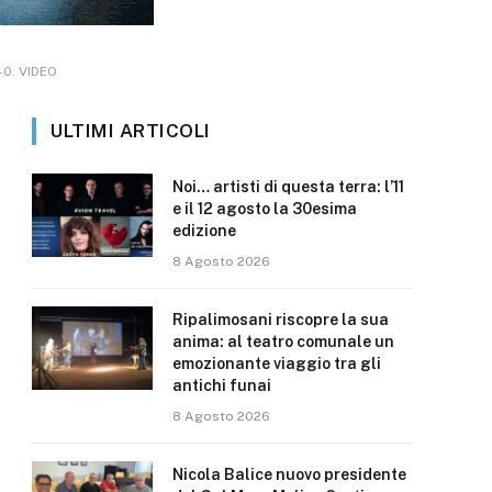
3-0. VIDEO
ULTIMI ARTICOLI
Noi… artisti di questa terra: l’11
e il 12 agosto la 30esima
edizione
8 Agosto 2026
Ripalimosani riscopre la sua
anima: al teatro comunale un
emozionante viaggio tra gli
antichi funai
8 Agosto 2026
Nicola Balice nuovo presidente