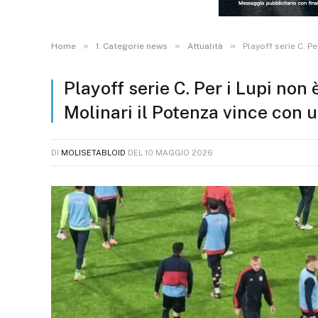
»
»
»
Home
1. Categorie news
Attualità
Playoff serie C. P
Playoff serie C. Per i Lupi non
Molinari il Potenza vince con 
DI
MOLISETABLOID
DEL
10 MAGGIO 2026