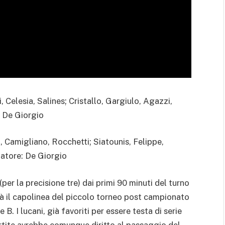
elesia, Salines; Cristallo, Gargiulo, Agazzi,
: De Giorgio
 Camigliano, Rocchetti; Siatounis, Felippe,
natore: De Giorgio
er la precisione tre) dai primi 90 minuti del turno
ià il capolinea del piccolo torneo post campionato
 B. I lucani, già favoriti per essere testa di serie
artite avrebbe comunque diritto al passaggio del