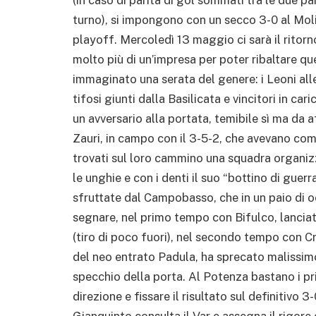
turno), si impongono con un secco 3-0 al Mol
playoff. Mercoledì 13 maggio ci sarà il ritorn
molto più di un’impresa per poter ribaltare qu
immaginato una serata del genere: i Leoni all
tifosi giunti dalla Basilicata e vincitori in ca
un avversario alla portata, temibile sì ma da 
Zauri, in campo con il 3-5-2, che avevano com
trovati sul loro cammino una squadra organizz
le unghie e con i denti il suo “bottino di guer
sfruttate dal Campobasso, che in un paio di 
segnare, nel primo tempo con Bifulco, lanciat
(tiro di poco fuori), nel secondo tempo con Cr
del neo entrato Padula, ha sprecato malissimo
specchio della porta. Al Potenza bastano i pri
direzione e fissare il risultato sul definitivo 3-
Gianquinto consulta il Var e assegna il rigore 