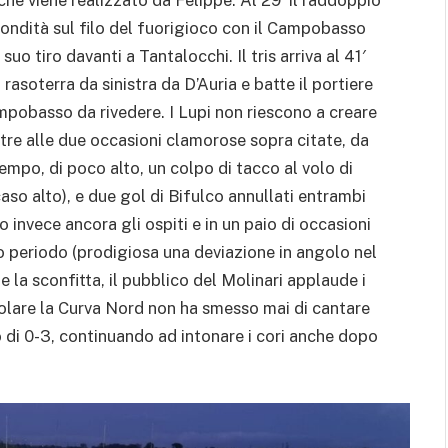
fondità sul filo del fuorigioco con il Campobasso
uo tiro davanti a Tantalocchi. Il tris arriva al 41′
asoterra da sinistra da D’Auria e batte il portiere
ampobasso da rivedere. I Lupi non riescono a creare
 Oltre alle due occasioni clamorose sopra citate, da
empo, di poco alto, un colpo di tacco al volo di
aso alto), e due gol di Bifulco annullati entrambi
o invece ancora gli ospiti e in un paio di occasioni
o periodo (prodigiosa una deviazione in angolo nel
 la sconfitta, il pubblico del Molinari applaude i
icolare la Curva Nord non ha smesso mai di cantare
o di 0-3, continuando ad intonare i cori anche dopo