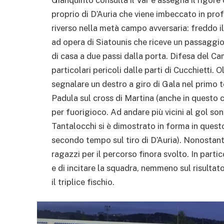
proprio di D’Auria che viene imbeccato in pro
riverso nella metà campo avversaria: freddo il s
ad opera di Siatounis che riceve un passaggio r
di casa a due passi dalla porta. Difesa del C
particolari pericoli dalle parti di Cucchietti.
segnalare un destro a giro di Gala nel primo t
Padula sul cross di Martina (anche in questo c
per fuorigioco. Ad andare più vicini al gol son
Tantalocchi si è dimostrato in forma in quest
secondo tempo sul tiro di D’Auria). Nonostante
ragazzi per il percorso finora svolto. In part
e di incitare la squadra, nemmeno sul risultat
il triplice fischio.