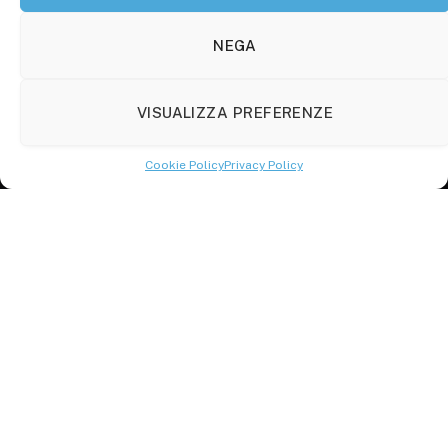
Viale Manzoni, 38
86100 Campobasso (CB)
NEGA
Tel.
+39 3333169466
VISUALIZZA PREFERENZE
Scrivici a:
info@molisetabloid.it
Cookie Policy
Privacy Policy
commerciale@molisetabloid.it
Disclaimer
Privacy Policy
Cookie Policy (UE)
© 2026 Molisetabloid -Powered by
Robarts
.