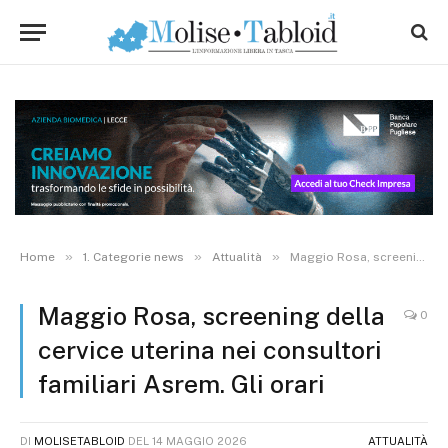
»
»
»
Home
1. Categorie news
Attualità
Maggio Rosa, screening della cervice uterina nei consultori familiari Asrem. Gli orari
Maggio Rosa, screening della
0
cervice uterina nei consultori
familiari Asrem. Gli orari
DI
MOLISETABLOID
DEL
14 MAGGIO 2026
ATTUALITÀ