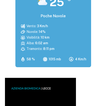
25
Poche Nuvole
Vento:
3 Km/h
Nuvole:
14%
Visibilità:
10 km
Alba:
6:02 am
Tramonto:
8:11 pm
58 %
1015 mb
4 Km/h