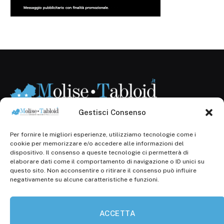
Gestisci Consenso
Per fornire le migliori esperienze, utilizziamo tecnologie come i
Registr. presso il Tribunale di Campobasso: 3/2013 del
cookie per memorizzare e/o accedere alle informazioni del
14.11.2013, Cron. 1254
dispositivo. Il consenso a queste tecnologie ci permetterà di
elaborare dati come il comportamento di navigazione o ID unici su
Roc: iscrizione n° 25549 (Prot. 1138/com/15 del
questo sito. Non acconsentire o ritirare il consenso può influire
30.04.2015)
negativamente su alcune caratteristiche e funzioni.
P.Iva: 01707150700
ACCETTA
Molise Tabloid