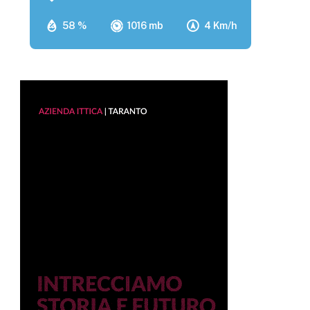
58 %
1016 mb
4 Km/h