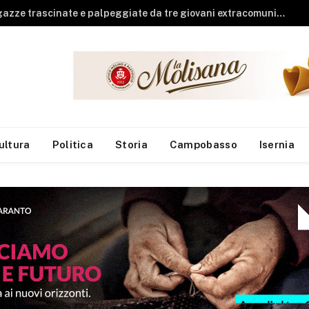
Guardia di Finanza, arrivano sei neo finanzieri al Reparto Aeronavale di Termoli
ultura
Politica
Storia
Campobasso
Isernia