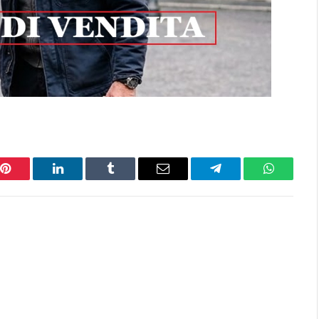
Pinterest
LinkedIn
Tumblr
Email
Telegram
WhatsAp