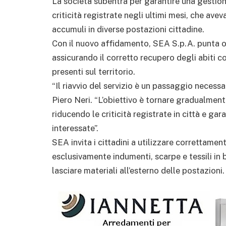
La società subentra per garantire una gestione
criticità registrate negli ultimi mesi, che av
accumuli in diverse postazioni cittadine.
Con il nuovo affidamento, SEA S.p.A. punta ora 
assicurando il corretto recupero degli abiti c
presenti sul territorio.
“Il riavvio del servizio è un passaggio necessa
Piero Neri. “L’obiettivo è tornare gradualment
riducendo le criticità registrate in città e g
interessate”.
SEA invita i cittadini a utilizzare correttamen
esclusivamente indumenti, scarpe e tessili in b
lasciare materiali all’esterno delle postazioni.