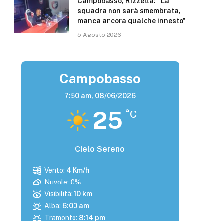
Campobasso, Rizzetta: “La
squadra non sarà smembrata,
manca ancora qualche innesto”
5 Agosto 2026
Campobasso
7:50 am,
08/06/2026
25
°C
Cielo Sereno
Vento:
4 Km/h
Nuvole:
0%
Visibilità:
10 km
Alba:
6:00 am
Tramonto:
8:14 pm