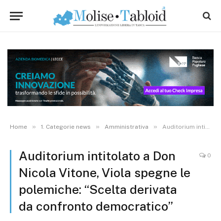
»
»
»
Home
1. Categorie news
Amministrativa
Auditorium intitolato a Don Nicola Vitone, Viola spegne le polemiche: “Scelta derivata da confronto democratico”
Auditorium intitolato a Don
0
Nicola Vitone, Viola spegne le
polemiche: “Scelta derivata
da confronto democratico”