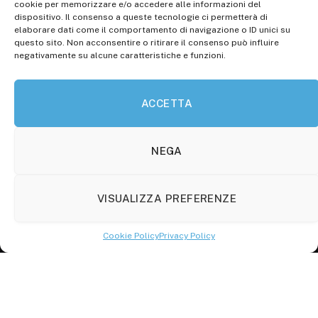
Registr. presso il Tribunale di Campobasso: 3/2013 del
cookie per memorizzare e/o accedere alle informazioni del
14.11.2013, Cron. 1254
dispositivo. Il consenso a queste tecnologie ci permetterà di
elaborare dati come il comportamento di navigazione o ID unici su
Roc: iscrizione n° 25549 (Prot. 1138/com/15 del
questo sito. Non acconsentire o ritirare il consenso può influire
30.04.2015)
negativamente su alcune caratteristiche e funzioni.
P.Iva: 01707150700
ACCETTA
Molise Tabloid
Viale Manzoni, 38
86100 Campobasso (CB)
NEGA
Tel.
+39 3333169466
VISUALIZZA PREFERENZE
Scrivici a:
info@molisetabloid.it
Cookie Policy
Privacy Policy
commerciale@molisetabloid.it
Disclaimer