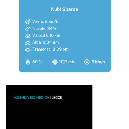
Nubi Sparse
Vento:
5 Km/h
Nuvole:
34%
Visibilità:
10 km
Alba:
6:04 am
Tramonto:
8:09 pm
58 %
1017 mb
6 Km/h