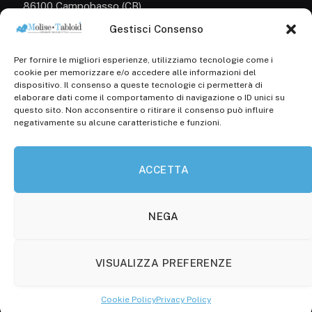
86100 Campobasso (CB)
Gestisci Consenso
Tel.
+39 3333169466
Per fornire le migliori esperienze, utilizziamo tecnologie come i
Scrivici a:
cookie per memorizzare e/o accedere alle informazioni del
info@molisetabloid.it
dispositivo. Il consenso a queste tecnologie ci permetterà di
elaborare dati come il comportamento di navigazione o ID unici su
commerciale@molisetabloid.it
questo sito. Non acconsentire o ritirare il consenso può influire
negativamente su alcune caratteristiche e funzioni.
Disclaimer
ACCETTA
Privacy Policy
Cookie Policy (UE)
NEGA
VISUALIZZA PREFERENZE
© 2026 Molisetabloid -Powered by
Robarts
.
Cookie Policy
Privacy Policy