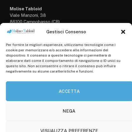
Molise Tabloid
Viale Manzoni, 38
86100 Campobasso (CB)
Gestisci Consenso
Tel.
+39 3333169466
Per fornire le migliori esperienze, utilizziamo tecnologie come i
Scrivici a:
cookie per memorizzare e/o accedere alle informazioni del
info@molisetabloid.it
dispositivo. Il consenso a queste tecnologie ci permetterà di
elaborare dati come il comportamento di navigazione o ID unici su
commerciale@molisetabloid.it
questo sito. Non acconsentire o ritirare il consenso può influire
negativamente su alcune caratteristiche e funzioni.
Disclaimer
ACCETTA
Privacy Policy
Cookie Policy (UE)
NEGA
VISUALIZZA PREFERENZE