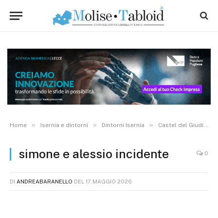
»
»
»
Home
Isernia e dintorni
Dintorni Isernia
Castel del Giudice
simone e alessio incidente
0
DI
ANDREABARANELLO
DEL
17 MAGGIO 2026