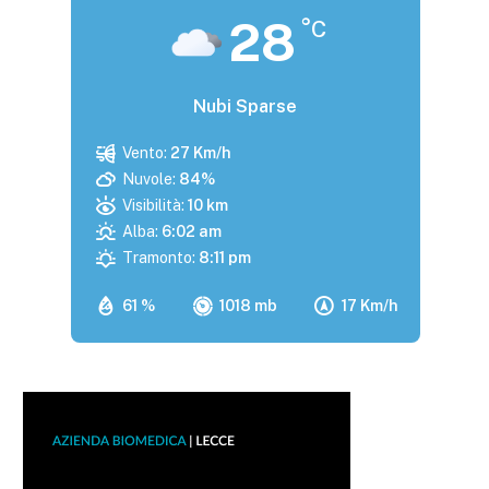
28
°C
Nubi Sparse
Vento:
27 Km/h
Nuvole:
84%
Visibilità:
10 km
Alba:
6:02 am
Tramonto:
8:11 pm
61 %
1018 mb
17 Km/h