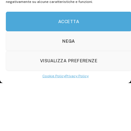
negativamente su alcune caratteristiche e funzioni.
P.Iva: 01707150700
ACCETTA
Molise Tabloid
Viale Manzoni, 38
86100 Campobasso (CB)
NEGA
Tel.
+39 3333169466
VISUALIZZA PREFERENZE
Scrivici a:
info@molisetabloid.it
Cookie Policy
Privacy Policy
commerciale@molisetabloid.it
Disclaimer
Privacy Policy
Cookie Policy (UE)