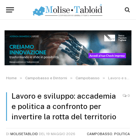
»
»
»
Home
Campobasso e Dintorni
Campobasso
Lavoro e sviluppo: accademia e politica a confronto per invertire la rotta del territorio
Lavoro e sviluppo: accademia
0
e politica a confronto per
invertire la rotta del territorio
DI
MOLISETABLOID
DEL
19 MAGGIO 2026
CAMPOBASSO
,
POLITICA