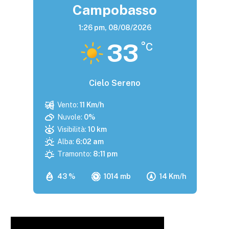
Campobasso
1:26 pm,
08/08/2026
33
°C
Cielo Sereno
Vento:
11 Km/h
Nuvole:
0%
Visibilità:
10 km
Alba:
6:02 am
Tramonto:
8:11 pm
43 %
1014 mb
14 Km/h