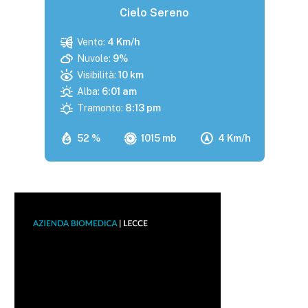
Cielo Sereno
Vento:
4 Km/h
Nuvole:
9%
Visibilità:
10 km
Alba:
6:01 am
Tramonto:
8:13 pm
52 %
1015 mb
4 Km/h