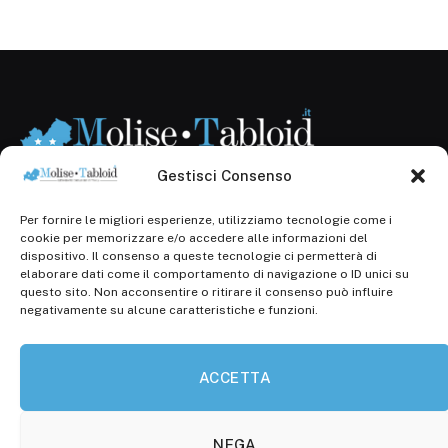
Gestisci Consenso
Per fornire le migliori esperienze, utilizziamo tecnologie come i
Registr. presso il Tribunale di Campobasso: 3/2013 del
cookie per memorizzare e/o accedere alle informazioni del
14.11.2013, Cron. 1254
dispositivo. Il consenso a queste tecnologie ci permetterà di
elaborare dati come il comportamento di navigazione o ID unici su
Roc: iscrizione n° 25549 (Prot. 1138/com/15 del
questo sito. Non acconsentire o ritirare il consenso può influire
30.04.2015)
negativamente su alcune caratteristiche e funzioni.
P.Iva: 01707150700
ACCETTA
Molise Tabloid
Viale Manzoni, 38
86100 Campobasso (CB)
NEGA