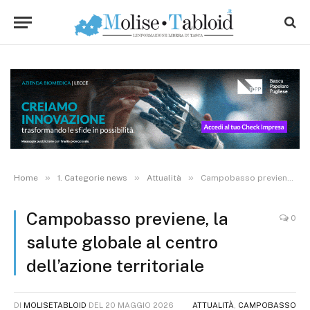
»
»
»
Home
1. Categorie news
Attualità
Campobasso previene, la salute globale al centro dell’azione territoriale
Campobasso previene, la
0
salute globale al centro
dell’azione territoriale
DI
MOLISETABLOID
DEL
20 MAGGIO 2026
ATTUALITÀ
,
CAMPOBASSO